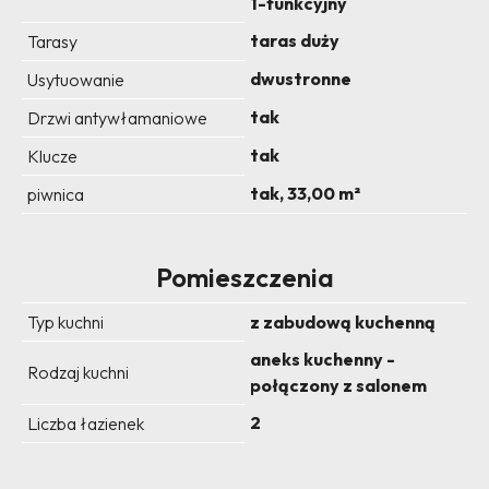
1-funkcyjny
taras duży
Tarasy
dwustronne
Usytuowanie
tak
Drzwi antywłamaniowe
tak
Klucze
tak, 33,00 m²
piwnica
Pomieszczenia
Typ kuchni
z zabudową kuchenną
aneks kuchenny -
Rodzaj kuchni
połączony z salonem
2
Liczba łazienek