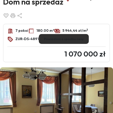
Dom na sprzedaż
Dodaj do ulubionych
Drukuj
Udostępnij
2
7 pokoi
180.00 m²
5 944,44 zł/m
ZUR-DS-4891
Powiadom o spadku ceny
1 070 000 zł