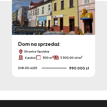
Oferta na wyłączność
Dom na sprzedaż
Do
Strzelce Opolskie
2
2
6 pokoi
300 m
3 300,00 zł/m
0 zł
990 000 zł
ZUR-DS-4225
ZUR