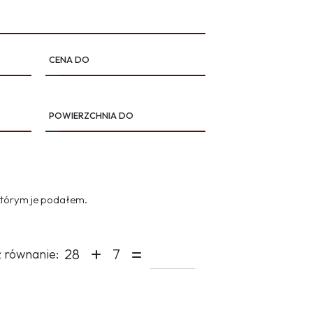
CENA DO
POWIERZCHNIA DO
którym je podałem.
28
7
 równanie: