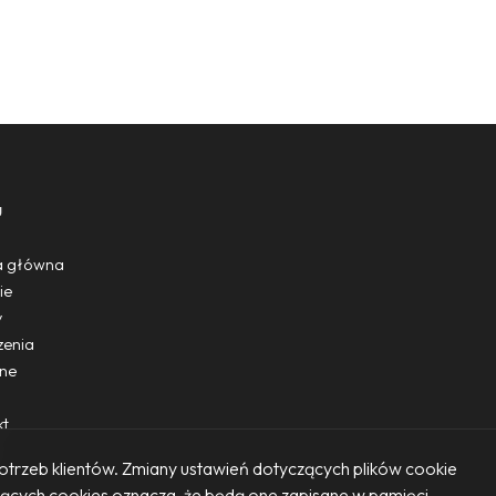
u
a główna
ie
y
zenia
one
kt
potrzeb klientów. Zmiany ustawień dotyczących plików cookie
czących cookies oznacza, że będą one zapisane w pamięci