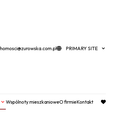
chomosci@zurowska.com.pl
Wspólnoty mieszkaniowe
O firmie
Kontakt
favorite