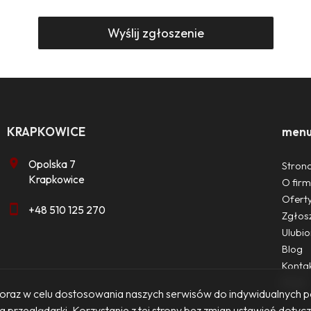
KRAPKOWICE
men
Opolska 7
Stron
Krapkowice
O firm
Ofert
+48 510 125 270
Zgłos
Ulubi
Blog
Konta
Rodo
ch oraz w celu dostosowania naszych serwisów do indywidualnych 
 przeglądarki. Korzystanie z tej strony bez zmian ustawień doty