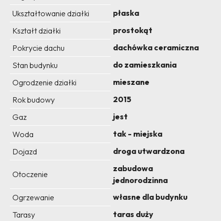
płaska
Ukształtowanie działki
prostokąt
Kształt działki
dachówka ceramiczna
Pokrycie dachu
do zamieszkania
Stan budynku
mieszane
Ogrodzenie działki
2015
Rok budowy
jest
Gaz
tak - miejska
Woda
droga utwardzona
Dojazd
zabudowa
Otoczenie
jednorodzinna
własne dla budynku
Ogrzewanie
taras duży
Tarasy