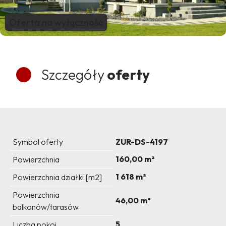
Oferta na wyłączność
Szczegóły
oferty
Symbol oferty
ZUR-DS-4197
160,00 m²
Powierzchnia
1 618 m²
Powierzchnia działki [m2]
Powierzchnia
46,00 m²
balkonów/tarasów
5
Liczba pokoi