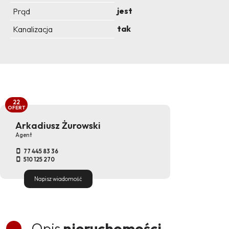
jest
Prąd
tak
Kanalizacja
22
OFERT
Arkadiusz Żurowski
Agent
77 445 83 36
510 125 270
Napisz wiadomość
Opis
nieruchomości