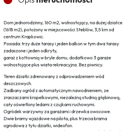
Dom jednorodzinny, 160 m2, wolnostojący, na dużej działce
(1618 m2), położony w miejscowości Steblów, 3,5 km od
centrum Krapkowic.
Posiada: trzy duże tarasy i jeden balkon w tym dwa tarasy
zadaszone i jeden odkryty,
garaż z kotłownią w bryle domu, dodatkowo 3 garaże
wolnostojące plus wiata rekreacyjna. Bez piwnicy.
Teren działki zdrenowany z odprowadzeniem wód
deszczowych.
Zadbany ogród z automatycznym nawodnieniem, ze
zraszaczami kropelkowymi, niezależną studnią głębinową,
cały oświetlony ledami z czujkami ruchowymi.
Ogródek warzywny za garażami i drzewka owocowe.
Dwie bramy wjazdowe na pilota, plus trzecia brama
ogrodowa z tyłu działki, wideofon.