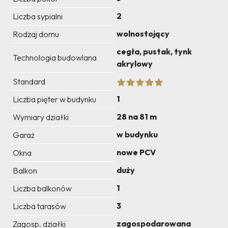
2
Liczba sypialni
wolnostojący
Rodzaj domu
cegła, pustak, tynk
Technologia budowlana
akrylowy
Standard
1
Liczba pięter w budynku
28 na 81 m
Wymiary działki
w budynku
Garaż
nowe PCV
Okna
duży
Balkon
1
Liczba balkonów
3
Liczba tarasów
zagospodarowana
Zagosp. działki