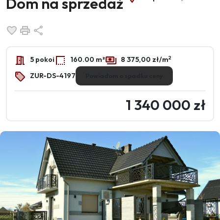
Dom na sprzedaż
Dodaj do ulubionych
Drukuj
Udostępnij
2
5 pokoi
160.00 m²
8 375,00 zł/m
ZUR-DS-4197
Powiadom o spadku ceny
1 340 000 zł