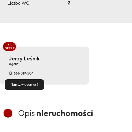
2
Liczba WC
38
OFERT
Jerzy Leśnik
Agent
666 084 504
Napisz wiadomość
Opis
nieruchomości