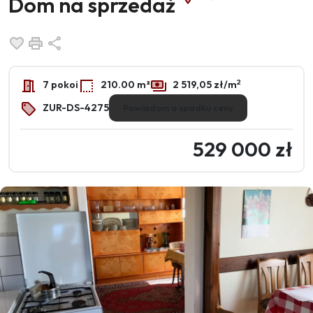
Dom na sprzedaż
Dodaj do ulubionych
Drukuj
Udostępnij
2
7 pokoi
210.00 m²
2 519,05 zł/m
ZUR-DS-4275
Powiadom o spadku ceny
529 000 zł