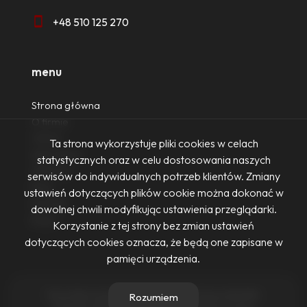
+48 510 125 270
menu
Strona główna
O firmie
Oferty
Ta strona wykorzystuje pliki cookies w celach
Zgłoszenia
statystycznych oraz w celu dostosowania naszych
Ulubione
serwisów do indywidualnych potrzeb klientów. Zmiany
Blog
ustawień dotyczących plików cookie można dokonać w
Kontakt
dowolnej chwili modyfikując ustawienia przeglądarki.
Rodo
Korzystanie z tej strony bez zmian ustawień
dotyczących cookies oznacza, że będą one zapisane w
pamięci urządzenia.
Firma Nieruchomości Ewa Żurowska-Dennis © 2026
Rozumiem