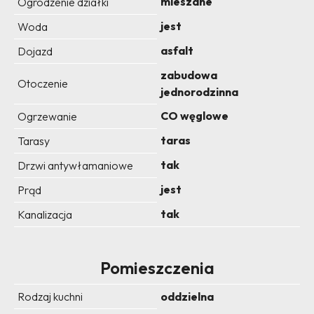
mieszane
Ogrodzenie działki
jest
Woda
asfalt
Dojazd
zabudowa
Otoczenie
jednorodzinna
CO węglowe
Ogrzewanie
taras
Tarasy
tak
Drzwi antywłamaniowe
jest
Prąd
tak
Kanalizacja
Pomieszczenia
Rodzaj kuchni
oddzielna