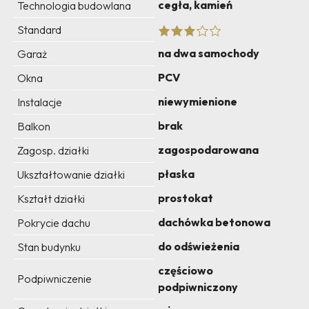
cegła, kamień
Technologia budowlana
Standard
na dwa samochody
Garaż
PCV
Okna
niewymienione
Instalacje
brak
Balkon
zagospodarowana
Zagosp. działki
płaska
Ukształtowanie działki
prostokat
Kształt działki
dachówka betonowa
Pokrycie dachu
do odświeżenia
Stan budynku
częściowo
Podpiwniczenie
podpiwniczony