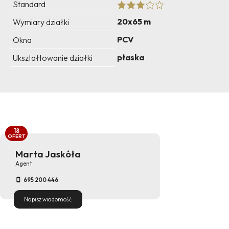
Standard
20x65 m
Wymiary działki
PCV
Okna
płaska
Ukształtowanie działki
18
OFERT
Marta Jaskóła
Agent
695 200 446
Napisz wiadomość