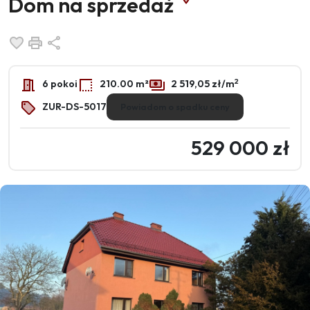
Dom na sprzedaż
Dodaj do ulubionych
Drukuj
Udostępnij
2
6 pokoi
210.00 m²
2 519,05 zł/m
ZUR-DS-5017
Powiadom o spadku ceny
529 000 zł