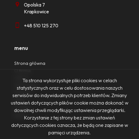
Opolska 7
Krapkowice
+48 510 125 270
menu
Strona główna
O firmie
Oferty
Ta strona wykorzystuje pliki cookies w celach
Zgłoszenia
statystycznych oraz w celu dostosowania naszych
Ulubione
serwisów do indywidualnych potrzeb klientów. Zmiany
Blog
ustawień dotyczących plików cookie można dokonać w
Kontakt
dowolnej chwili modyfikując ustawienia przeglądarki.
Rodo
Korzystanie z tej strony bez zmian ustawień
dotyczących cookies oznacza, że będą one zapisane w
pamięci urządzenia.