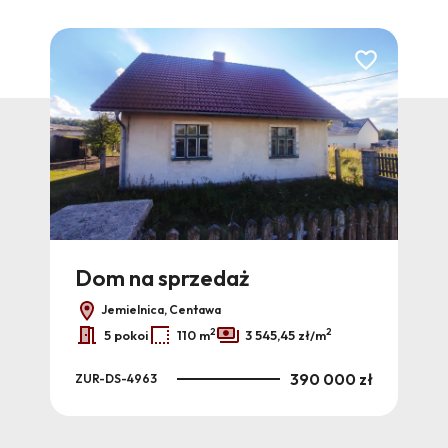
Dodaj do ulubi
Dom na sprzedaż
Jemielnica, Centawa
2
2
5 pokoi
110 m
3 545,45 zł/m
390 000 zł
ZUR-DS-4963