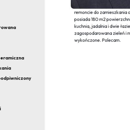
Oferujemy ładny dom w zac
remoncie do zamieszkania 
posiada 180 m2 powierzchni
kuchnia, jadalnia i dwie ła
rowana
zagospodarowana zieleń i m
wykończone. Polecam.
ceramiczna
kania
podpiwniczony
i