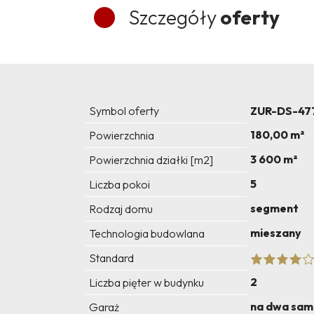
Szczegóły
oferty
Symbol oferty
ZUR-DS-47
180,00 m²
Powierzchnia
3 600 m²
Powierzchnia działki [m2]
5
Liczba pokoi
segment
Rodzaj domu
mieszany
Technologia budowlana
Standard
2
Liczba pięter w budynku
na dwa sa
Garaż