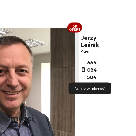
38
OFERT
Jerzy
Leśnik
Agent
666
084
504
Napisz wiadomość
chomości