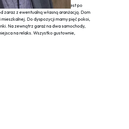
isznym miejscu Szymiszowa. Dom jest po
od zaraz z ewentualną własną aranżacją. Dom
 mieszkalnej. Do dyspozycji mamy pięć pokoi,
zienki. Na zewnątrz garaż na dwa samochody,
iejsca na relaks. Wszystko gustownie,