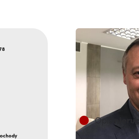
78
Opis
nieru
mochody