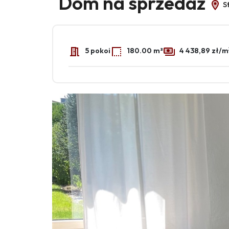
Dom na sprzedaż
St
5 pokoi
180.00 m²
4 438,89 zł/m