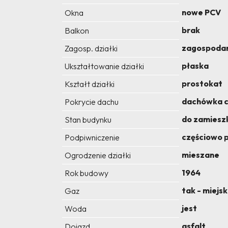
nowe PCV
Okna
brak
Balkon
zagospoda
Zagosp. działki
płaska
Ukształtowanie działki
prostokat
Kształt działki
dachówka 
Pokrycie dachu
do zamiesz
Stan budynku
częściowo 
Podpiwniczenie
mieszane
Ogrodzenie działki
1964
Rok budowy
tak - miejsk
Gaz
jest
Woda
asfalt
Dojazd