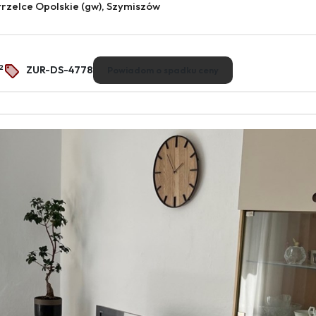
rzelce Opolskie (gw), Szymiszów
2
ZUR-DS-4778
Powiadom o spadku ceny