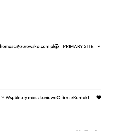
chomosci@zurowska.com.pl
Wspólnoty mieszkaniowe
O firmie
Kontakt
favorite