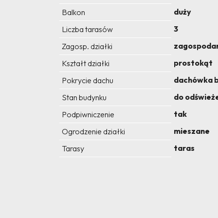
duży
Balkon
3
Liczba tarasów
zagospoda
Zagosp. działki
prostokąt
Kształt działki
dachówka 
Pokrycie dachu
do odśwież
Stan budynku
tak
Podpiwniczenie
mieszane
Ogrodzenie działki
taras
Tarasy