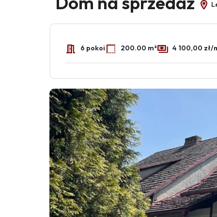
Dom na sprzedaż
L
6 pokoi
200.00 m²
4 100,00 zł/