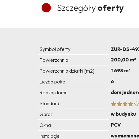
Szczegóły
oferty
Symbol oferty
ZUR-DS-49
200,00 m²
Powierzchnia
1 698 m²
Powierzchnia działki [m2]
6
Liczba pokoi
dom jednor
Rodzaj domu
Standard
w budynku
Garaż
PCV
Okna
wymienion
Instalacje