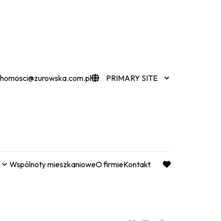
chomosci@zurowska.com.pl
Wspólnoty mieszkaniowe
O firmie
Kontakt
favorite