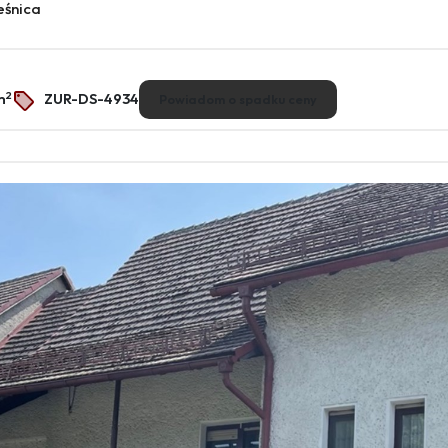
eśnica
2
m
ZUR-DS-4934
Powiadom o spadku ceny