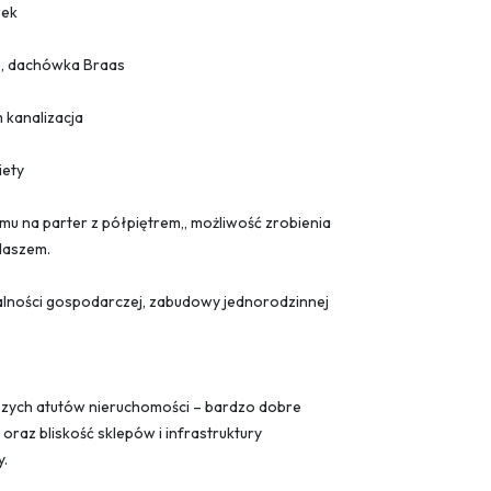
zek
e, dachówka Braas
 kanalizacja
iety
mu na parter z półpiętrem,, możliwość zrobienia
daszem.
lności gospodarczej, zabudowy jednorodzinnej
kszych atutów nieruchomości – bardzo dobre
oraz bliskość sklepów i infrastruktury
y.