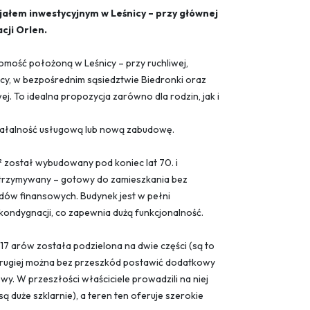
ałem inwestycyjnym w Leśnicy – przy głównej
cji Orlen.
mość położoną w Leśnicy – przy ruchliwej,
cy, w bezpośrednim sąsiedztwie Biedronki oraz
wej. To idealna propozycja zarówno dla rodzin, jak i
iałalność usługową lub nową zabudowę.
 został wybudowany pod koniec lat 70. i
 utrzymywany – gotowy do zamieszkania bez
dów finansowych. Budynek jest w pełni
 kondygnacji, co zapewnia dużą funkcjonalność.
17 arów została podzielona na dwie części (są to
 drugiej można bez przeszkód postawić dodatkowy
wy. W przeszłości właściciele prowadzili na niej
ą duże szklarnie), a teren ten oferuje szerokie