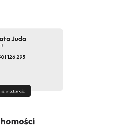
ata Juda
nt
501 126 295
isz wiadomość
chomości