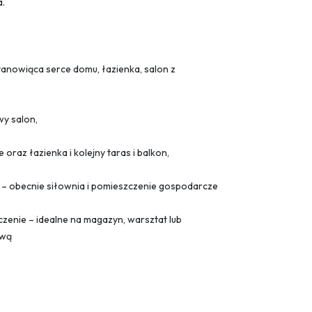
.
tanowiąca serce domu, łazienka, salon z
wy salon,
e oraz łazienka i kolejny taras i balkon,
 obecnie siłownia i pomieszczenie gospodarcze
zenie – idealne na magazyn, warsztat lub
ową