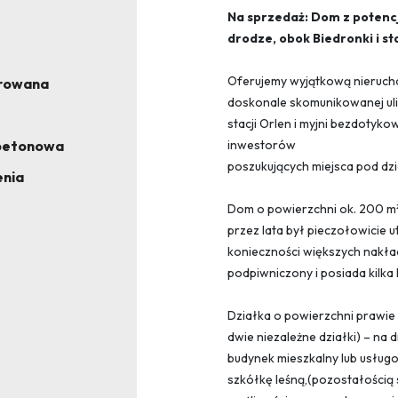
Na sprzedaż: Dom z potencj
drodze, obok Biedronki i sta
Oferujemy wyjątkową nierucho
rowana
doskonale skomunikowanej uli
stacji Orlen i myjni bezdotyko
betonowa
inwestorów
poszukujących miejsca pod dz
enia
Dom o powierzchni ok. 200 m²
przez lata był pieczołowicie
konieczności większych nakła
podpiwniczony i posiada kilka
Działka o powierzchni prawie 
dwie niezależne działki) – na
budynek mieszkalny lub usługo
szkółkę leśną,(pozostałością s