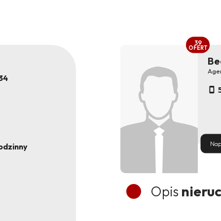
39
OFERT
Be
Age
34
Nap
odzinny
Opis
nieru
e