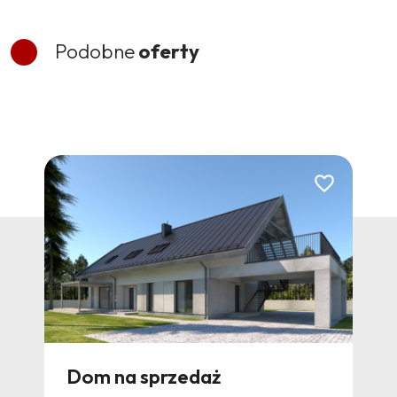
Podobne
oferty
Dodaj do ulubionych
Dodaj do ulubi
Dom na sprzedaż
Do