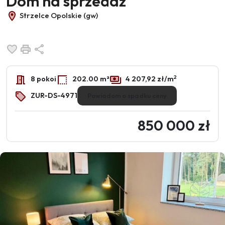
Dom na sprzedaż
Strzelce Opolskie (gw)
Dodaj do ulubionych
Drukuj
Udostępnij
2
8 pokoi
202.00 m²
4 207,92 zł/m
ZUR-DS-4971
Powiadom o spadku ceny
850 000 zł