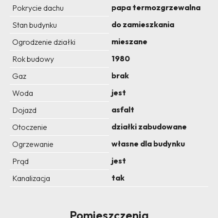
papa termozgrzewalna
Pokrycie dachu
do zamieszkania
Stan budynku
mieszane
Ogrodzenie działki
1980
Rok budowy
brak
Gaz
jest
Woda
asfalt
Dojazd
działki zabudowane
Otoczenie
własne dla budynku
Ogrzewanie
jest
Prąd
tak
Kanalizacja
Pomieszczenia