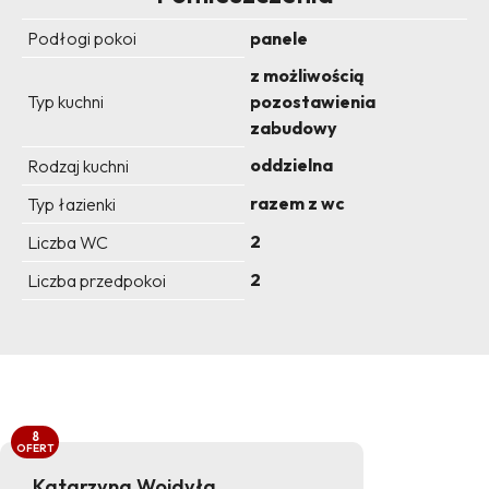
Podłogi pokoi
panele
z możliwością
Typ kuchni
pozostawienia
zabudowy
oddzielna
Rodzaj kuchni
razem z wc
Typ łazienki
2
Liczba WC
2
Liczba przedpokoi
8
OFERT
Katarzyna Wojdyła