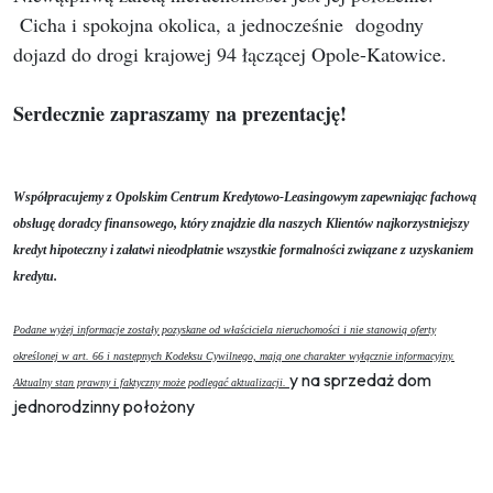
Cicha i spokojna okolica, a jednocześnie dogodny
dojazd do drogi krajowej 94 łączącej Opole-Katowice.
Serdecznie zapraszamy na prezentację!
Współpracujemy z Opolskim Centrum Kredytowo-Leasingowym zapewniając fachową
obsługę doradcy finansowego, który znajdzie dla naszych Klientów najkorzystniejszy
kredyt hipoteczny i załatwi nieodpłatnie wszystkie formalności związane z uzyskaniem
kredytu
.
Podane wyżej informacje zostały pozyskane od właściciela nieruchomości i nie stanowią oferty
określonej w art. 66 i następnych Kodeksu Cywilnego, mają one charakter wyłącznie informacyjny.
y na sprzedaż dom
Aktualny stan prawny i faktyczny może podlegać aktualizacji.
jednorodzinny położony