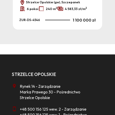
Strzelce Opolskie (gw), Szczepanek
2
2
6 pokoi
240 m
4 583,33 zł/m
 zł
1 100 000 zł
ZUR-DS-4546
ZUR
STRZELCE OPOLSKIE
Rynek 14 - Zarządzanie
Marka Prawego 30 - Pośrednictwo
Strzelce Opolskie
+48 500 156 125 wew. 2 - Zarządzanie
+48 500 156 125 wew. 1 - Pośrednictwo