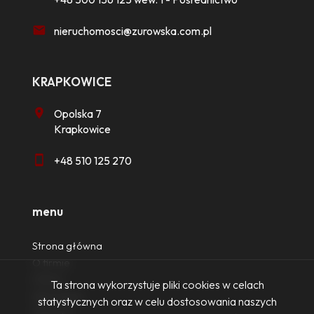
nieruchomosci@zurowska.com.pl
KRAPKOWICE
Opolska 7
Krapkowice
+48 510 125 270
menu
Strona główna
O firmie
Oferty
Ta strona wykorzystuje pliki cookies w celach
Zgłoszenia
statystycznych oraz w celu dostosowania naszych
Ulubione