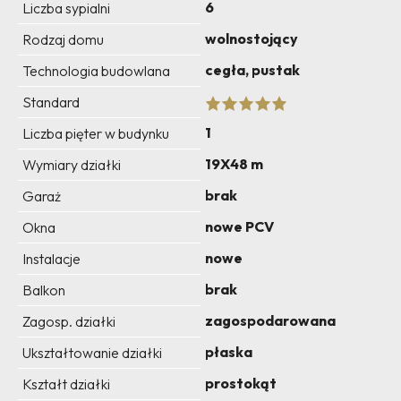
6
Liczba sypialni
wolnostojący
Rodzaj domu
cegła, pustak
Technologia budowlana
Standard
1
Liczba pięter w budynku
19X48 m
Wymiary działki
brak
Garaż
nowe PCV
Okna
nowe
Instalacje
brak
Balkon
zagospodarowana
Zagosp. działki
płaska
Ukształtowanie działki
prostokąt
Kształt działki