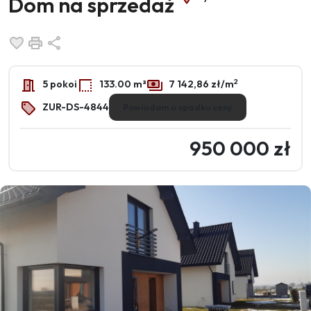
Dom na sprzedaż
Dodaj do ulubionych
Drukuj
Udostępnij
2
5 pokoi
133.00 m²
7 142,86 zł/m
ZUR-DS-4844
Powiadom o spadku ceny
950 000 zł