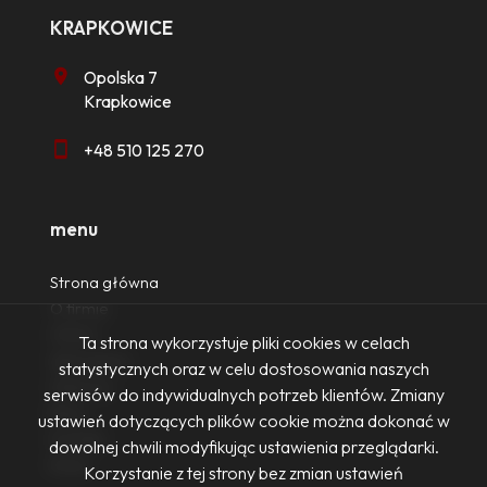
KRAPKOWICE
Opolska 7
Krapkowice
+48 510 125 270
menu
Strona główna
O firmie
Oferty
Ta strona wykorzystuje pliki cookies w celach
Zgłoszenia
statystycznych oraz w celu dostosowania naszych
Ulubione
serwisów do indywidualnych potrzeb klientów. Zmiany
Blog
ustawień dotyczących plików cookie można dokonać w
Kontakt
dowolnej chwili modyfikując ustawienia przeglądarki.
Rodo
Korzystanie z tej strony bez zmian ustawień