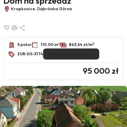
Dom na sprzedaż
Krapkowice, Dąbrówka Górna
Dodaj do ulubionych
Drukuj
Udostępnij
2
5 pokoi
110.00 m²
863,64 zł/m
ZUR-DS-3174
Powiadom o spadku ceny
95 000 zł