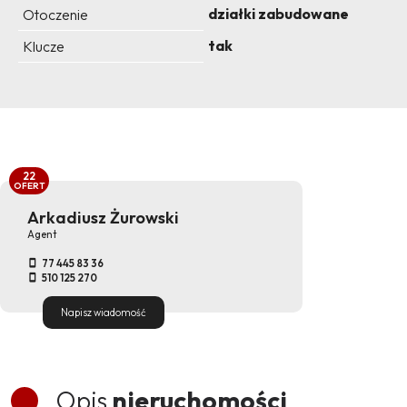
działki zabudowane
Otoczenie
tak
Klucze
22
OFERT
Arkadiusz Żurowski
Agent
77 445 83 36
510 125 270
Napisz wiadomość
Opis
nieruchomości