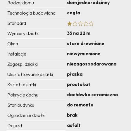
dom jednorodzinny
Rodzaj domu
cegła
Technologia budowlana
Standard
35 na 22 m
Wymiary działki
stare drewniane
Okna
niewymienione
Instalacje
niezagospodarowana
Zagosp. działki
płaska
Ukształtowanie działki
prostokat
Kształt działki
dachówka ceramiczna
Pokrycie dachu
do remontu
Stan budynku
brak
Ogrodzenie działki
asfalt
Dojazd