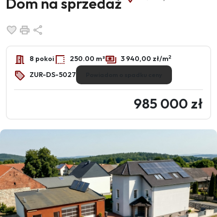
Dom na sprzedaż
Dodaj do ulubionych
Drukuj
Udostępnij
2
8 pokoi
250.00 m²
3 940,00 zł/m
ZUR-DS-5027
Powiadom o spadku ceny
985 000 zł