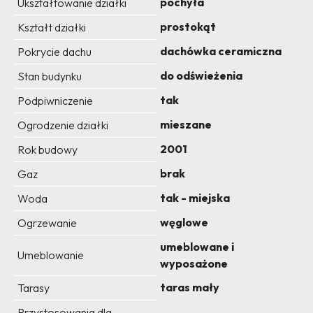
pochyła
Ukształtowanie działki
prostokąt
Kształt działki
dachówka ceramiczna
Pokrycie dachu
do odświeżenia
Stan budynku
tak
Podpiwniczenie
mieszane
Ogrodzenie działki
2001
Rok budowy
brak
Gaz
tak - miejska
Woda
węglowe
Ogrzewanie
umeblowane i
Umeblowanie
wyposażone
taras mały
Tarasy
Przystosowania dla