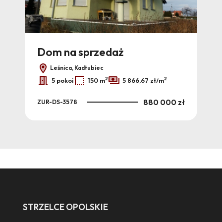
Dom na sprzedaż
Leśnica, Kadłubiec
2
2
5 pokoi
150 m
5 866,67 zł/m
880 000 zł
ZUR-DS-3578
STRZELCE OPOLSKIE