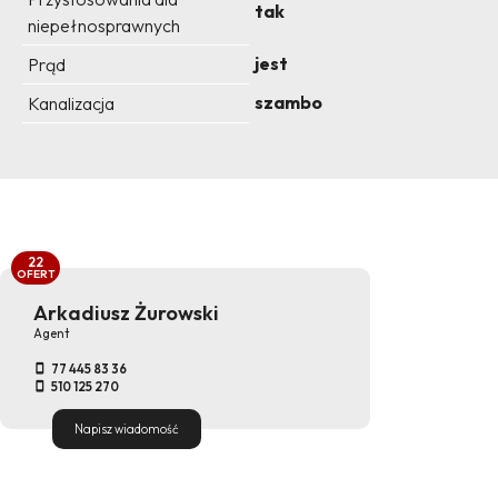
tak
niepełnosprawnych
jest
Prąd
szambo
Kanalizacja
22
OFERT
Arkadiusz Żurowski
Agent
77 445 83 36
510 125 270
Napisz wiadomość