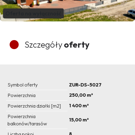
Oferta na wyłączność
Szczegóły
oferty
Symbol oferty
ZUR-DS-5027
250,00 m²
Powierzchnia
1 400 m²
Powierzchnia działki [m2]
Powierzchnia
15,00 m²
balkonów/tarasów
8
Liczba pokoi