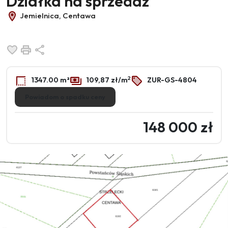
Działka na sprzedaż
Jemielnica, Centawa
Dodaj do ulubionych
Drukuj
Udostępnij
2
1347.00 m²
109,87 zł/m
ZUR-GS-4804
Powiadom o spadku ceny
148 000 zł