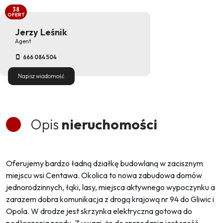
38
OFERT
Jerzy Leśnik
Agent
666 084 504
Napisz wiadomość
Opis
nieruchomości
Oferujemy bardzo ładną działkę budowlaną w zacisznym
miejscu wsi Centawa. Okolica to nowa zabudowa domów
jednorodzinnych, łąki, lasy, miejsca aktywnego wypoczynku a
zarazem dobra komunikacja z drogą krajową nr 94 do Gliwic i
Opola. W drodze jest skrzynka elektryczna gotowa do