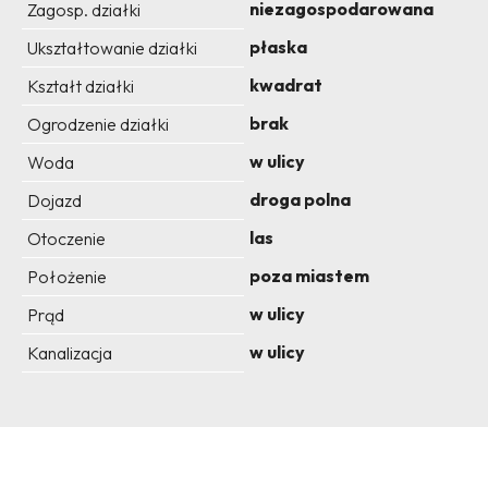
niezagospodarowana
Zagosp. działki
płaska
Ukształtowanie działki
kwadrat
Kształt działki
brak
Ogrodzenie działki
w ulicy
Woda
droga polna
Dojazd
las
Otoczenie
poza miastem
Położenie
w ulicy
Prąd
w ulicy
Kanalizacja