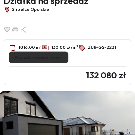
Działka na sprzedaż
Strzelce Opolskie
Dodaj do ulubionych
Drukuj
Udostępnij
2
1016.00 m²
130,00 zł/m
ZUR-GS-2231
Powiadom o spadku ceny
132 080 zł