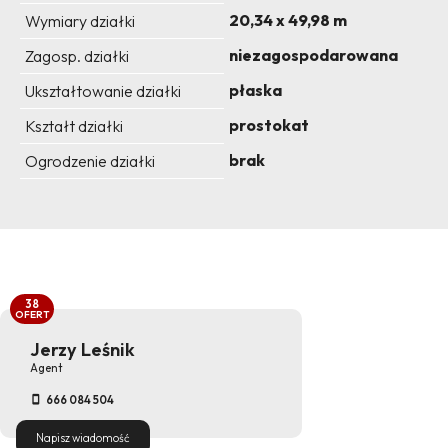
20,34 x 49,98 m
Wymiary działki
niezagospodarowana
Zagosp. działki
płaska
Ukształtowanie działki
prostokat
Kształt działki
brak
Ogrodzenie działki
38
OFERT
Jerzy Leśnik
Agent
666 084 504
Napisz wiadomość