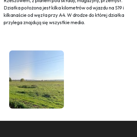
Rzeszowem, z planem pod składy, magazyny, przemysł.
Działka położona jest kilka kilometrów od wjazdu na S19 i
kilkanaście od węzła przy A4. W drodze do której działka
przylega znajdują się wszystkie media.