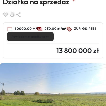
Działka na sprzedaż
Dodaj do ulubionych
Drukuj
Udostępnij
2
60000.00 m²
230,00 zł/m
ZUR-GS-4551
Powiadom o spadku ceny
13 800 000 zł