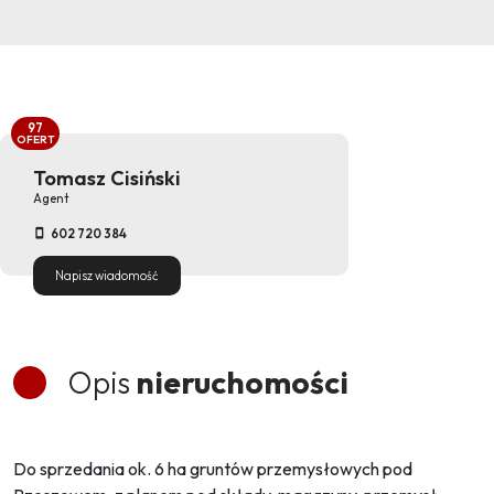
97
OFERT
Tomasz Cisiński
Agent
602 720 384
Napisz wiadomość
Opis
nieruchomości
Do sprzedania ok. 6 ha gruntów przemysłowych pod