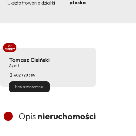
płaska
Ukształtowanie działki
97
OFERT
Tomasz Cisiński
Agent
602 720 384
Napisz wiadomość
Opis
nieruchomości