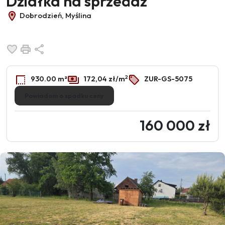
Działka na sprzedaż
Dobrodzień, Myślina
Dodaj do ulubionych
Drukuj
Udostępnij
2
930.00 m²
172,04 zł/m
ZUR-GS-5075
Powiadom o spadku ceny
160 000 zł