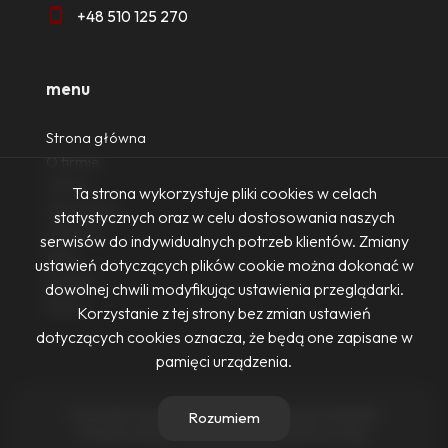
+48 510 125 270
menu
Strona główna
O firmie
Oferty
Ta strona wykorzystuje pliki cookies w celach
Zgłoszenia
statystycznych oraz w celu dostosowania naszych
Ulubione
serwisów do indywidualnych potrzeb klientów. Zmiany
Blog
ustawień dotyczących plików cookie można dokonać w
Kontakt
dowolnej chwili modyfikując ustawienia przeglądarki.
Rodo
Korzystanie z tej strony bez zmian ustawień
dotyczących cookies oznacza, że będą one zapisane w
pamięci urządzenia.
Firma Nieruchomości Ewa Żurowska-Dennis © 2026
Rozumiem
Program dla biur nieruchomości
Galactica Virgo