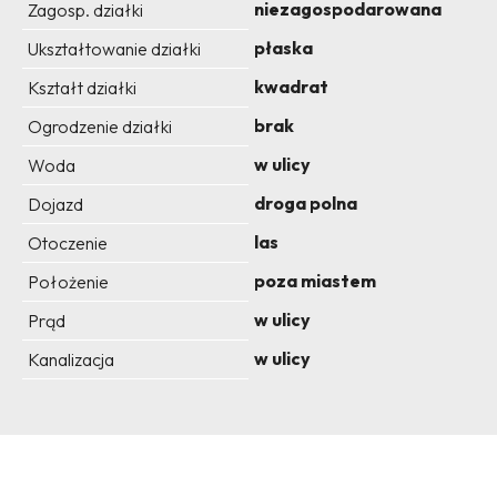
niezagospodarowana
Zagosp. działki
płaska
Ukształtowanie działki
kwadrat
Kształt działki
brak
Ogrodzenie działki
w ulicy
Woda
droga polna
Dojazd
las
Otoczenie
poza miastem
Położenie
w ulicy
Prąd
w ulicy
Kanalizacja