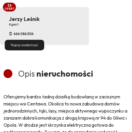
38
OFERT
Jerzy Leśnik
Agent
666 084 504
Napisz wiadomość
Opis
nieruchomości
Oferujemy bardzo ładną działkę budowlaną w zacisznym
miejscu wsi Centawa. Okolica to nowa zabudowa domów
jednorodzinnych, łąki, lasy, miejsca aktywnego wypoczynku a
zarazem dobra komunikacja z drogą krajową nr 94 do Gliwic i
Opola. W drodze jest skrzynka elektryczna gotowa do