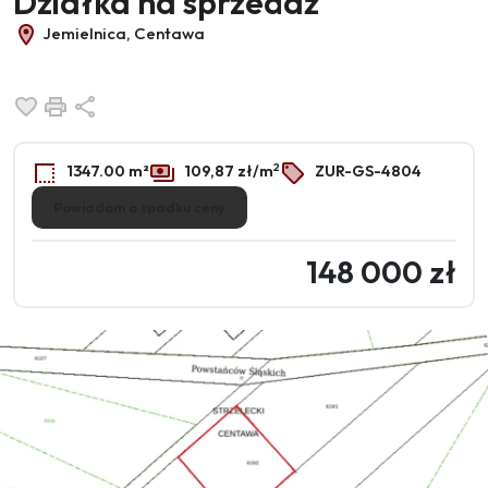
Działka na sprzedaż
Jemielnica, Centawa
Dodaj do ulubionych
Drukuj
Udostępnij
2
1347.00 m²
109,87 zł/m
ZUR-GS-4804
Powiadom o spadku ceny
148 000 zł