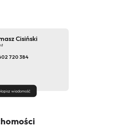
masz Cisiński
nt
602 720 384
Napisz wiadomość
chomości