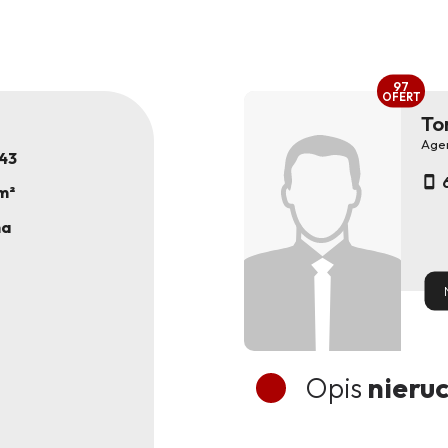
97
OFERT
To
Age
43
m²
na
Opis
nieru