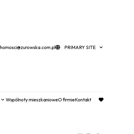
chomosci@zurowska.com.pl
Wspólnoty mieszkaniowe
O firmie
Kontakt
favorite