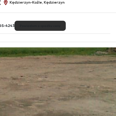
ż
Kędzierzyn-Koźle, Kędzierzyn
GS-4243
Powiadom o spadku ceny