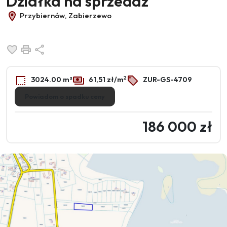
Działka na sprzedaż
Przybiernów, Zabierzewo
Dodaj do ulubionych
Drukuj
Udostępnij
2
3024.00 m²
61,51 zł/m
ZUR-GS-4709
Powiadom o spadku ceny
186 000 zł