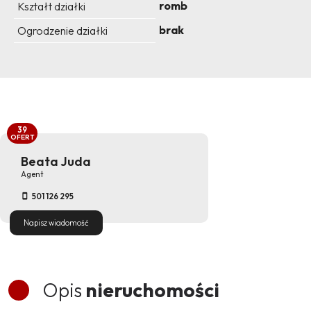
romb
Kształt działki
brak
Ogrodzenie działki
39
OFERT
Beata Juda
Agent
501 126 295
Napisz wiadomość
Opis
nieruchomości