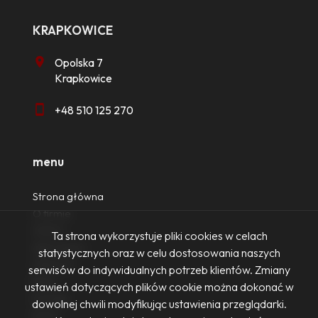
KRAPKOWICE
Opolska 7
Krapkowice
+48 510 125 270
menu
Strona główna
O firmie
Oferty
Ta strona wykorzystuje pliki cookies w celach
Zgłoszenia
statystycznych oraz w celu dostosowania naszych
Ulubione
serwisów do indywidualnych potrzeb klientów. Zmiany
Blog
ustawień dotyczących plików cookie można dokonać w
Kontakt
dowolnej chwili modyfikując ustawienia przeglądarki.
Rodo