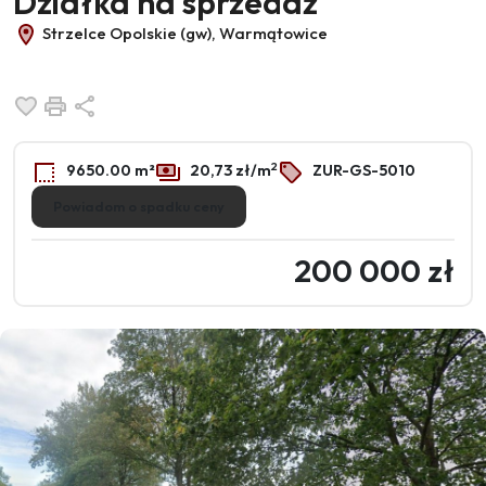
Działka na sprzedaż
Strzelce Opolskie (gw), Warmątowice
Dodaj do ulubionych
Drukuj
Udostępnij
2
9650.00 m²
20,73 zł/m
ZUR-GS-5010
Powiadom o spadku ceny
200 000 zł