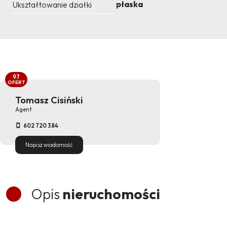
płaska
Ukształtowanie działki
97
OFERT
Tomasz Cisiński
Agent
602 720 384
Napisz wiadomość
Opis
nieruchomości