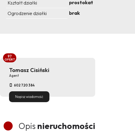
prostokat
Kształt działki
brak
Ogrodzenie działki
97
OFERT
Tomasz Cisiński
Agent
602 720 384
Napisz wiadomość
Opis
nieruchomości