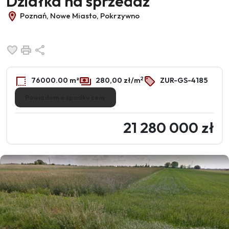
Działka na sprzedaż
Poznań, Nowe Miasto, Pokrzywno
Dodaj do ulubionych
Drukuj
Udostępnij
2
76000.00 m²
280,00 zł/m
ZUR-GS-4185
Powiadom o spadku ceny
21 280 000 zł