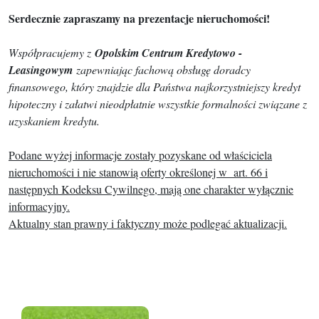
Serdecznie zapraszamy na prezentacje nieruchomości!
Współpracujemy z
Opolskim Centrum Kredytowo -
Leasingowym
zapewniając fachową obsługę doradcy
finansowego, który znajdzie dla Państwa najkorzystniejszy kredyt
hipoteczny i załatwi nieodpłatnie wszystkie formalności związane z
uzyskaniem kredytu.
Podane wyżej informacje zostały pozyskane od właściciela
nieruchomości i nie stanowią oferty określonej w art. 66 i
następnych Kodeksu Cywilnego, mają one charakter wyłącznie
informacyjny.
Aktualny stan prawny i faktyczny może podlegać aktualizacji.