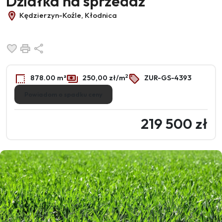
Działka na sprzedaż
Kędzierzyn-Koźle, Kłodnica
Dodaj do ulubionych
Drukuj
Udostępnij
2
878.00 m²
250,00 zł/m
ZUR-GS-4393
Powiadom o spadku ceny
219 500 zł