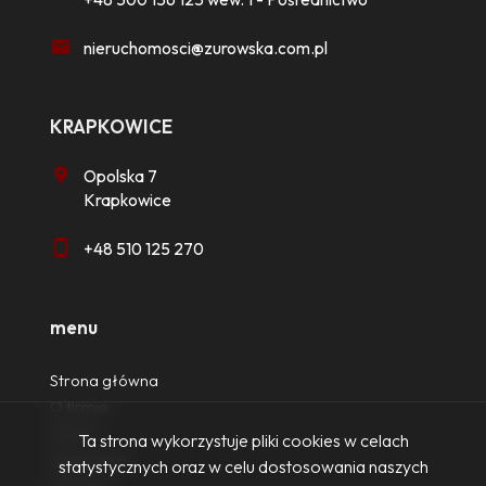
nieruchomosci@zurowska.com.pl
KRAPKOWICE
Opolska 7
Krapkowice
+48 510 125 270
menu
Strona główna
O firmie
Oferty
Ta strona wykorzystuje pliki cookies w celach
Zgłoszenia
statystycznych oraz w celu dostosowania naszych
Ulubione