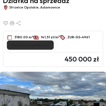
Działka na sprzedaż
Strzelce Opolskie, Adamowice
Dodaj do ulubionych
Drukuj
Udostępnij
2
3180.00 m²
141,51 zł/m
ZUR-GS-4961
Powiadom o spadku ceny
450 000 zł