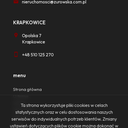
nieruchomosci@zurowska.com.pl
KRAPKOWICE
Opolska 7
Krapkowice
+48 510 125 270
menu
Strona główna
O firmie
Oferty
Ta strona wykorzystuje pliki cookies w celach
Zgłoszenia
statystycznych oraz w celu dostosowania naszych
Ulubione
serwisów do indywidualnych potrzeb klientów. Zmiany
Blog
ustawień dotyczących plików cookie można dokonać w