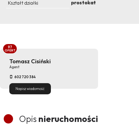
prostokat
Kształt działki
97
OFERT
Tomasz Cisiński
Agent
602 720 384
Napisz wiadomość
Opis
nieruchomości