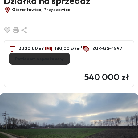
Działka na sprzedaż
Gierałtowice, Przyszowice
Dodaj do ulubionych
Drukuj
Udostępnij
2
3000.00 m²
180,00 zł/m
ZUR-GS-4897
Powiadom o spadku ceny
540 000 zł