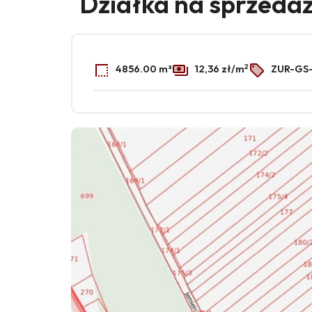
Działka na sprzeda
2
4856.00 m²
12,36 zł/m
ZUR-GS