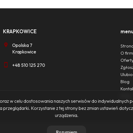
KRAPKOWICE
men
Opolska 7
Stron
Krapkowice
O firm
Ofert
+48 510 125 270
Zgłos
Ulubi
Blog
Konta
Rodo
ch oraz w celu dostosowania naszych serwisów do indywidualnych 
 przeglądarki. Korzystanie z tej strony bez zmian ustawień doty
urządzenia.
Rozumiem