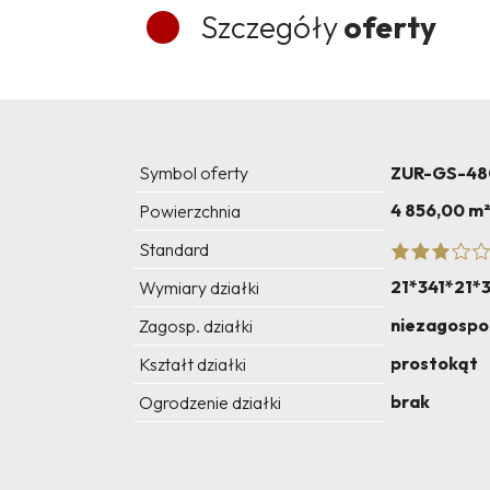
Szczegóły
oferty
Symbol oferty
ZUR-GS-48
4 856,00 m²
Powierzchnia
Standard
21*341*21*
Wymiary działki
niezagosp
Zagosp. działki
prostokąt
Kształt działki
brak
Ogrodzenie działki