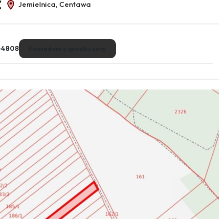
ż
Jemielnica, Centawa
-4808
Powiadom o spadku ceny