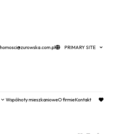
chomosci@zurowska.com.pl
Wspólnoty mieszkaniowe
O firmie
Kontakt
favorite