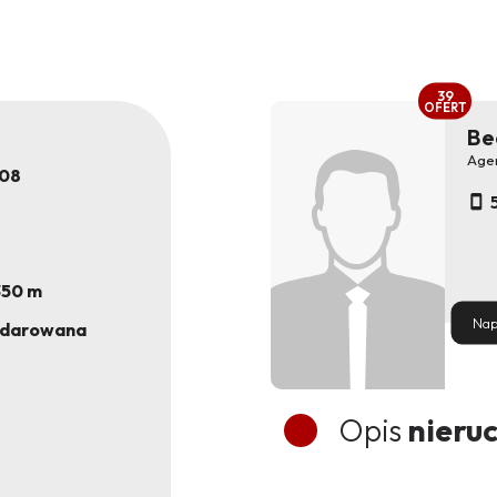
39
OFERT
Be
Age
08
350 m
Nap
odarowana
Opis
nieru