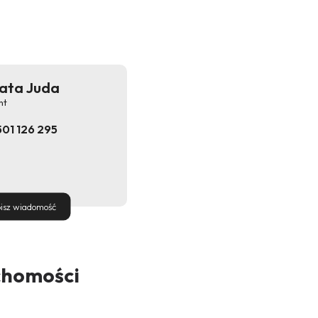
ata Juda
nt
501 126 295
isz wiadomość
chomości