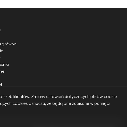
u
a główna
ie
y
zenia
one
kt
potrzeb klientów. Zmiany ustawień dotyczących plików cookie
czących cookies oznacza, że będą one zapisane w pamięci