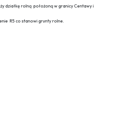
y działkę rolną położoną w granicy Centawy i
nie R5 co stanowi grunty rolne.