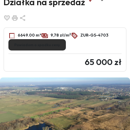
Działka na sprzedaż
Dodaj do ulubionych
Drukuj
Udostępnij
2
6649.00 m²
9,78 zł/m
ZUR-GS-4703
Powiadom o spadku ceny
65 000 zł