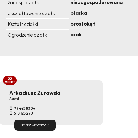
niezagospodarowana
Zagosp. działki
płaska
Ukształtowanie działki
prostokąt
Kształt działki
brak
Ogrodzenie działki
22
OFERT
Arkadiusz Żurowski
Agent
77 445 83 36
510 125 270
Napisz wiadomość