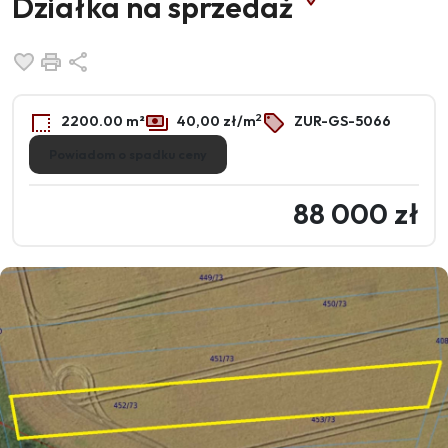
Działka na sprzedaż
Dodaj do ulubionych
Drukuj
Udostępnij
2
2200.00 m²
40,00 zł/m
ZUR-GS-5066
Powiadom o spadku ceny
88 000 zł