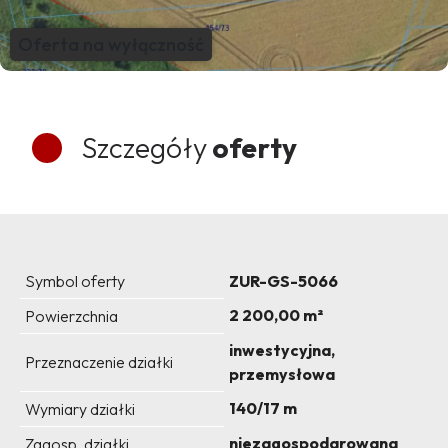
Oferta na wyłączność
Szczegóły
oferty
Symbol oferty
ZUR-GS-5066
2 200,00 m²
Powierzchnia
inwestycyjna,
Przeznaczenie działki
przemysłowa
140/17 m
Wymiary działki
niezagospodarowana
Zagosp. działki