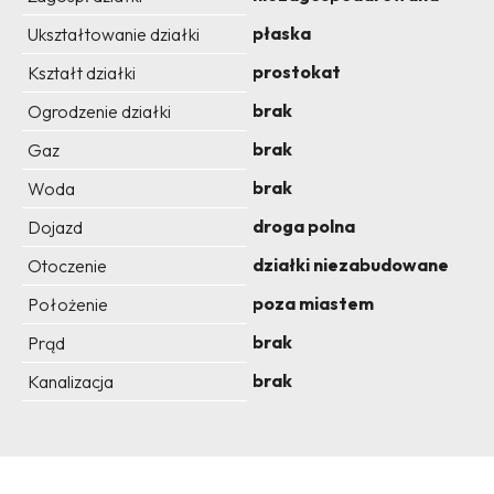
płaska
Ukształtowanie działki
prostokat
Kształt działki
brak
Ogrodzenie działki
brak
Gaz
brak
Woda
droga polna
Dojazd
działki niezabudowane
Otoczenie
poza miastem
Położenie
brak
Prąd
brak
Kanalizacja