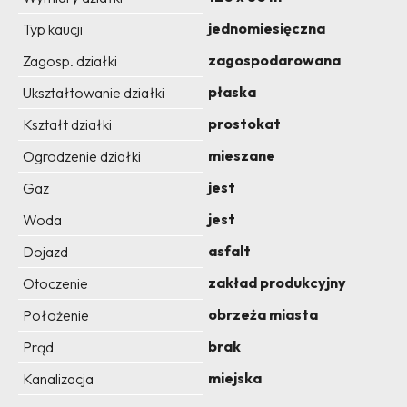
jednomiesięczna
Typ kaucji
zagospodarowana
Zagosp. działki
płaska
Ukształtowanie działki
prostokat
Kształt działki
mieszane
Ogrodzenie działki
jest
Gaz
jest
Woda
asfalt
Dojazd
zakład produkcyjny
Otoczenie
obrzeża miasta
Położenie
brak
Prąd
miejska
Kanalizacja