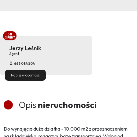
38
OFERT
Jerzy Leśnik
Agent
666 084 504
Napisz wiadomość
Opis
nieruchomości
Do wynajęcia duża działka - 10.000 m2 z przeznaczeniem
na składowisko, magazyn, bazę transportową. Wolna od