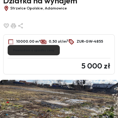
Działka na wynajem
Strzelce Opolskie, Adamowice
Dodaj do ulubionych
Drukuj
Udostępnij
2
10000.00 m²
0,50 zł/m
ZUR-GW-4855
Powiadom o spadku ceny
5 000 zł