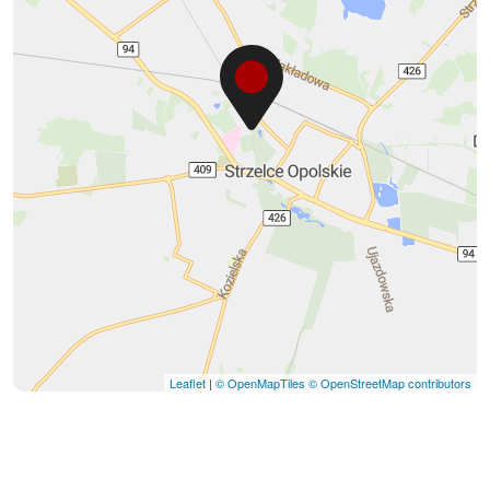
Leaflet
|
© OpenMapTiles
© OpenStreetMap contributors