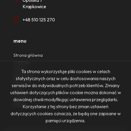
Opolska 7
Krapkowice
+48 510 125 270
menu
Strona główna
O firmie
Oferty
Ta strona wykorzystuje pliki cookies w celach
Zgłoszenia
statystycznych oraz w celu dostosowania naszych
Ulubione
serwisów do indywidualnych potrzeb klientów. Zmiany
Blog
ustawień dotyczących plików cookie można dokonać w
Kontakt
dowolnej chwili modyfikując ustawienia przeglądarki.
Rodo
Korzystanie z tej strony bez zmian ustawień
dotyczących cookies oznacza, że będą one zapisane w
pamięci urządzenia.