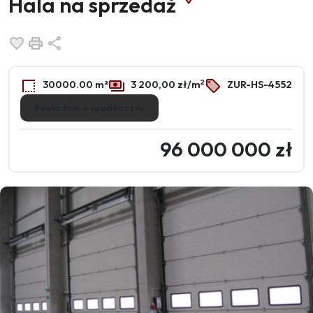
Hala na sprzedaż
Dodaj do ulubionych
Drukuj
Udostępnij
2
30000.00 m²
3 200,00 zł/m
ZUR-HS-4552
Powiadom o spadku ceny
96 000 000 zł