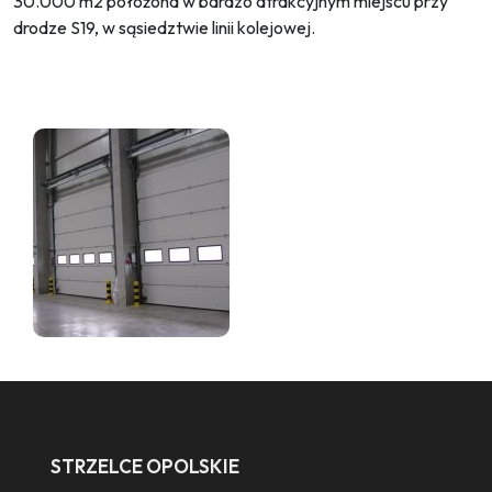
30.000 m2 położona w bardzo atrakcyjnym miejscu przy
drodze S19, w sąsiedztwie linii kolejowej.
STRZELCE OPOLSKIE