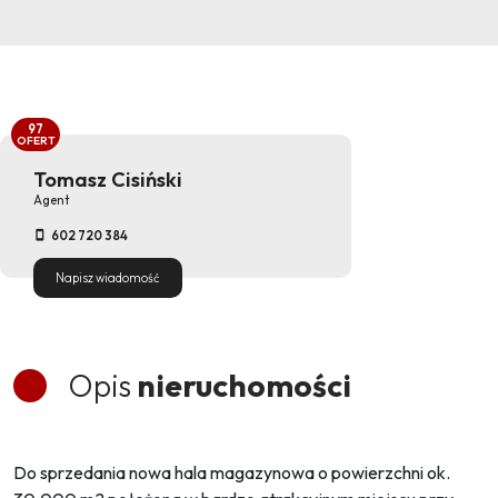
97
OFERT
Tomasz Cisiński
Agent
602 720 384
Napisz wiadomość
Opis
nieruchomości
Do sprzedania nowa hala magazynowa o powierzchni ok.