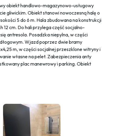
owy obiekt handlowo-magazynowo-usługowy
ie gliwickim. Obiekt stanowi nowoczesną halę o
sokości 5 do 6 m. Hala zbudowana na konstrukcji
 12 cm. Do hali przylega część socjalno-
 się antresola. Posadzka niepylna, w części
podłogowym. Wjazd poprzez dwie bramy
,25 m, w części socjalnej przeszklone witryny i
ewanie własne na pelet. Zabezpieczenia anty
stkowany plac manewrowy i parking. Obiekt