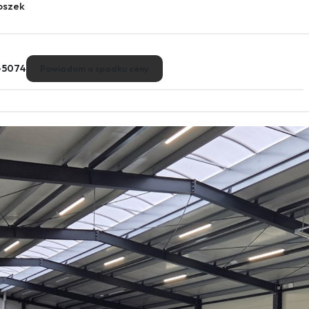
oszek
-5074
Powiadom o spadku ceny