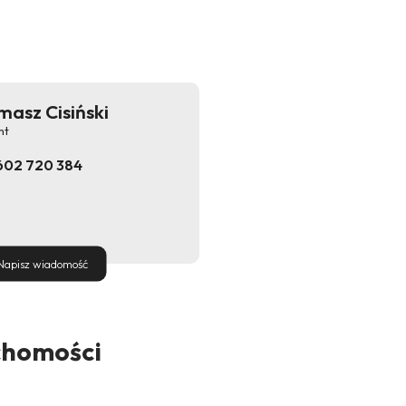
masz Cisiński
nt
602 720 384
Napisz wiadomość
chomości