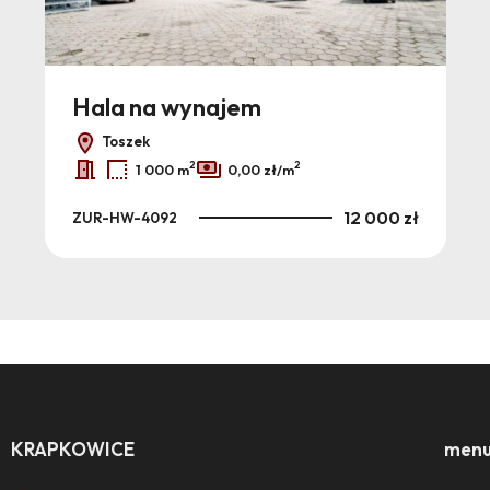
Hala na wynajem
Toszek
2
2
1 000 m
0,00 zł/m
12 000 zł
ZUR-HW-4092
KRAPKOWICE
men