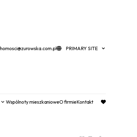
chomosci@zurowska.com.pl
Wspólnoty mieszkaniowe
O firmie
Kontakt
favorite