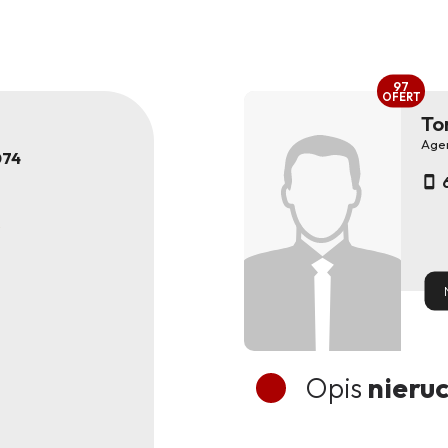
97
OFERT
To
Age
074
Opis
nieru