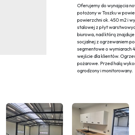
Oferujemy do wynajęcia n
położony w Toszku w powiec
powierzchni ok. 450 m2 i wy
stalowej z płyt warstwowych
biurowa, nad którą znajduje
socjalnej z ogrzewaniem 
segmentowe o wymiarach 4x4
wejście dla klientów. Ogrz
pożarowe. Przed halą wyko
ogrodzony i monitorowany.