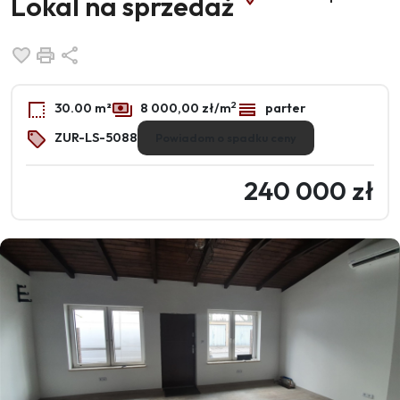
Lokal na sprzedaż
Dodaj do ulubionych
Drukuj
Udostępnij
2
30.00 m²
8 000,00 zł/m
parter
ZUR-LS-5088
Powiadom o spadku ceny
240 000 zł