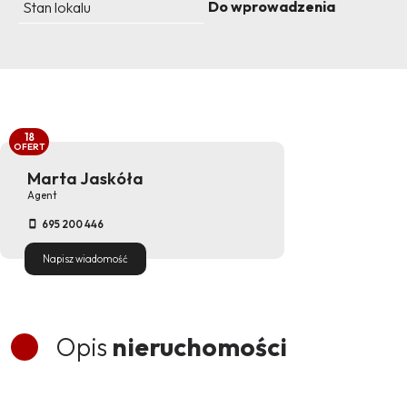
Do wprowadzenia
Stan lokalu
18
OFERT
Marta Jaskóła
Agent
695 200 446
Napisz wiadomość
Opis
nieruchomości