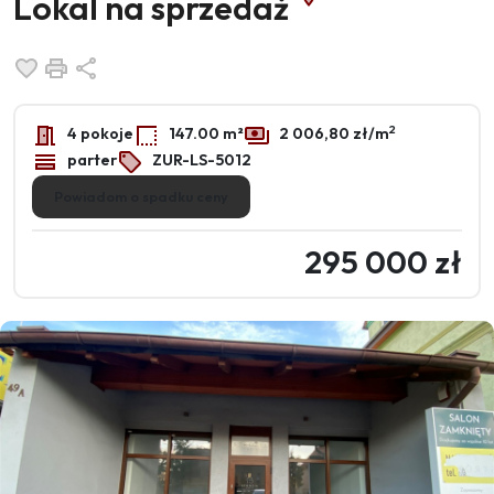
Lokal na sprzedaż
Dodaj do ulubionych
Drukuj
Udostępnij
2
4 pokoje
147.00 m²
2 006,80 zł/m
parter
ZUR-LS-5012
Powiadom o spadku ceny
295 000 zł