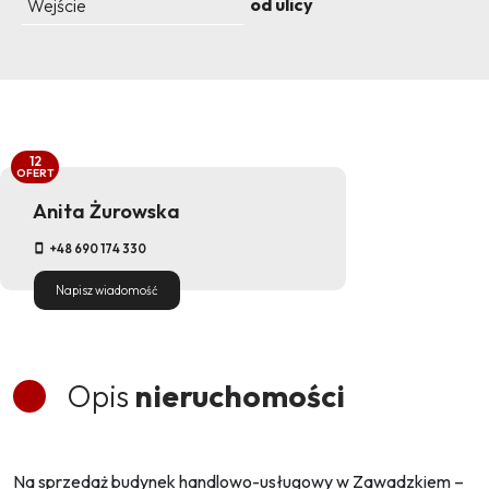
od ulicy
Wejście
12
OFERT
Anita Żurowska
+48 690 174 330
Napisz wiadomość
Opis
nieruchomości
Na sprzedaż budynek handlowo-usługowy w Zawadzkiem –