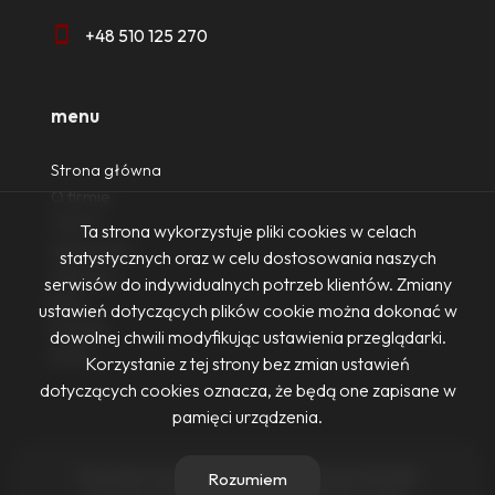
+48 510 125 270
menu
Strona główna
O firmie
Oferty
Ta strona wykorzystuje pliki cookies w celach
Zgłoszenia
statystycznych oraz w celu dostosowania naszych
Ulubione
serwisów do indywidualnych potrzeb klientów. Zmiany
Blog
ustawień dotyczących plików cookie można dokonać w
Kontakt
dowolnej chwili modyfikując ustawienia przeglądarki.
Rodo
Korzystanie z tej strony bez zmian ustawień
dotyczących cookies oznacza, że będą one zapisane w
pamięci urządzenia.
Firma Nieruchomości Ewa Żurowska-Dennis © 2026
Rozumiem