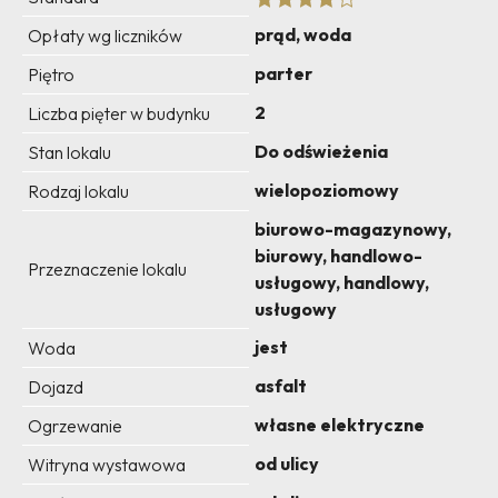
prąd, woda
Opłaty wg liczników
parter
Piętro
2
Liczba pięter w budynku
Do odświeżenia
Stan lokalu
wielopoziomowy
Rodzaj lokalu
biurowo-magazynowy,
biurowy, handlowo-
Przeznaczenie lokalu
usługowy, handlowy,
usługowy
jest
Woda
asfalt
Dojazd
własne elektryczne
Ogrzewanie
od ulicy
Witryna wystawowa