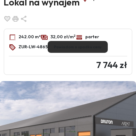
Lokal na wynajem
Dodaj do ulubionych
Drukuj
Udostępnij
2
242.00 m²
32,00 zł/m
parter
ZUR-LW-4865
Powiadom o spadku ceny
7 744 zł