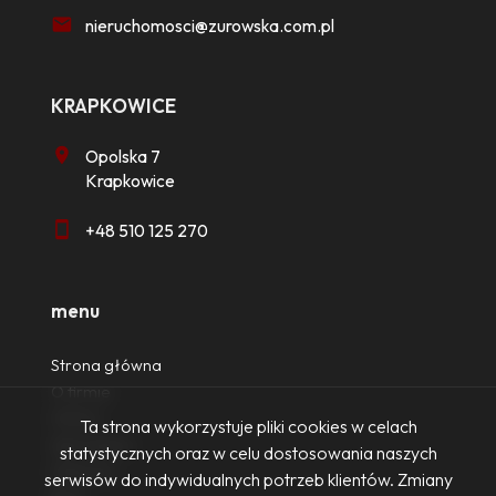
nieruchomosci@zurowska.com.pl
KRAPKOWICE
Opolska 7
Krapkowice
+48 510 125 270
menu
Strona główna
O firmie
Oferty
Ta strona wykorzystuje pliki cookies w celach
Zgłoszenia
statystycznych oraz w celu dostosowania naszych
Ulubione
serwisów do indywidualnych potrzeb klientów. Zmiany