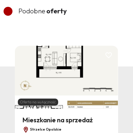
Podobne
oferty
Dodaj do ulubionych
Dodaj do ulubi
Oferta na wyłączność
Ofert
Mieszkanie na sprzedaż
Mi
Strzelce Opolskie