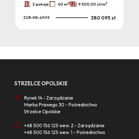
2
2
2 pokoje
40 m
9 500,00 zł/m
0 zł
380 095 zł
ZUR-MS-4909
ZUR
STRZELCE OPOLSKIE
Rynek 14 - Zarządzanie
Marka Prawego 30 - Pośrednictwo
Strzelce Opolskie
+48 500 156 125 wew. 2 - Zarządzanie
+48 500 156 125 wew. 1 - Pośrednictwo