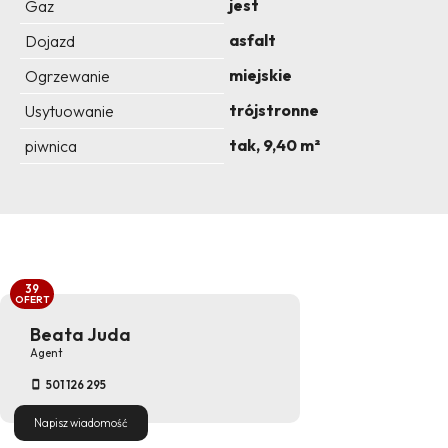
jest
Gaz
asfalt
Dojazd
miejskie
Ogrzewanie
trójstronne
Usytuowanie
tak, 9,40 m²
piwnica
39
OFERT
Beata Juda
Agent
501 126 295
Napisz wiadomość