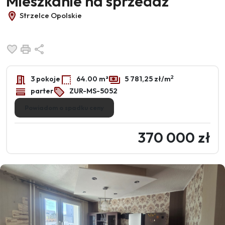
Mieszkanie na sprzedaż
Strzelce Opolskie
Dodaj do ulubionych
Drukuj
Udostępnij
2
3 pokoje
64.00 m²
5 781,25 zł/m
parter
ZUR-MS-5052
Powiadom o spadku ceny
370 000 zł