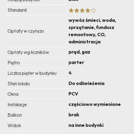
Standard
wywóz śmieci, woda,
sprzątanie, fundusz
Opłaty w czynszu
remontowy, CO,
administracja
prąd, gaz
Opłaty wg liczników
parter
Piętro
4
Liczba pięter w budynku
Do odświeżenia
Stan lokalu
PCV
Okna
częściowo wymienione
Instalacje
brak
Balkon
na inne budynki
Widok