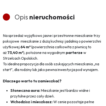
Opis
nieruchomości
Na sprzedaż wyjątkowo jasne i przestronne mieszkanie trzy
pokojowe mieszkanie z dużą kuchnią i jadalnią o powierzchni
użytkowej
64 m²
(powierzchnia całkowita z piwnicą to
aż
73,40 m²
), położone na wygodnym
parterze
w
Strzelcach Opolskich.
To idealna propozycja dla osób szukających mieszkania „na
start”, dla rodziny lub jako pewna inwestycja pod wynajem.
Dlaczego warto tu zamieszkać?
Słoneczna aura:
Mieszkanie jest bardzo widne i
przytulne przez cały dzień.
Wchodzisz i mieszkasz:
W cenie pozostaje pełne