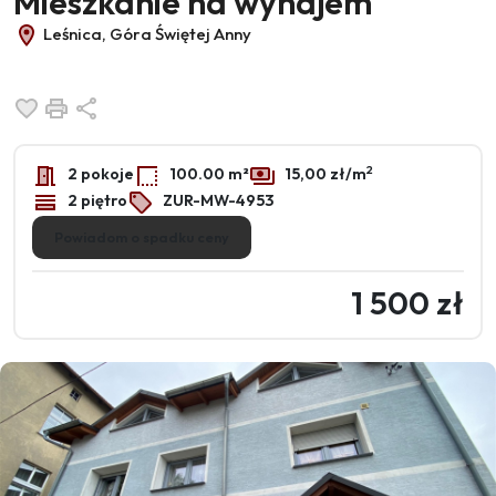
Mieszkanie na wynajem
Leśnica, Góra Świętej Anny
Dodaj do ulubionych
Drukuj
Udostępnij
2
2 pokoje
100.00 m²
15,00 zł/m
2 piętro
ZUR-MW-4953
Powiadom o spadku ceny
1 500 zł