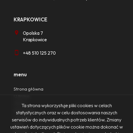
KRAPKOWICE
Opolska 7
Krapkowice
+48 510 125 270
menu
Strona główna
O firmie
Oferty
Ta strona wykorzystuje pliki cookies w celach
Zgłoszenia
statystycznych oraz w celu dostosowania naszych
Ulubione
serwisów do indywidualnych potrzeb klientów. Zmiany
Blog
ustawień dotyczących plików cookie można dokonać w
Kontakt