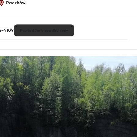
Paczków
S-4109
Powiadom o spadku ceny