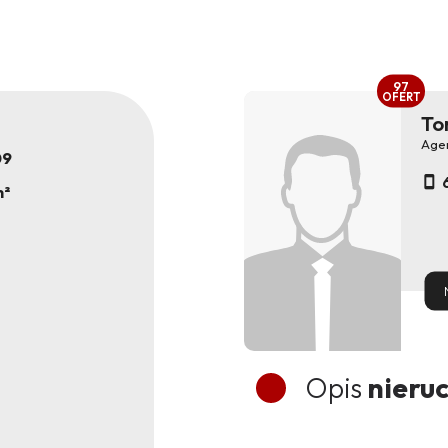
97
OFERT
To
Age
09
m²
Opis
nieru