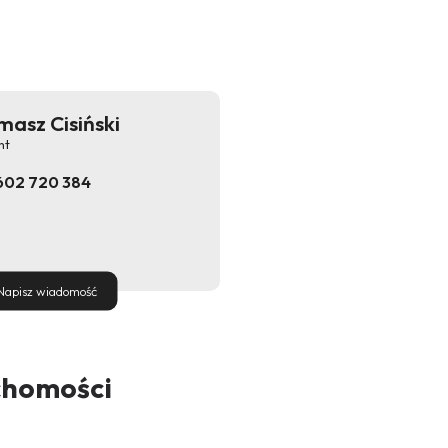
masz Cisiński
nt
602 720 384
Napisz wiadomość
chomości