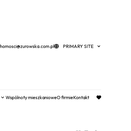
chomosci@zurowska.com.pl
Wspólnoty mieszkaniowe
O firmie
Kontakt
favorite