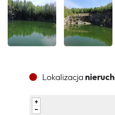
Lokalizacja
nieruc
+
−