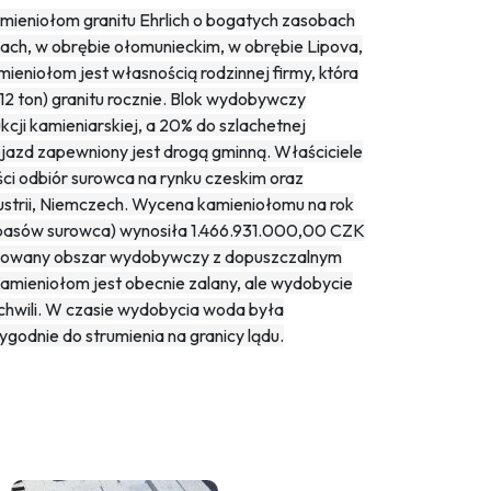
ieniołom granitu Ehrlich o bogatych zasobach
ch, w obrębie ołomunieckim, w obrębie Lipova,
eniołom jest własnością rodzinnej firmy, która
 ton) granitu rocznie. Blok wydobywczy
cji kamieniarskiej, a 20% do szlachetnej
ojazd zapewniony jest drogą gminną. Właściciele
ci odbiór surowca na rynku czeskim oraz
strii, Niemczech. Wycena kamieniołomu na rok
apasów surowca) wynosiła 1.466.931.000,00 CZK
erwowany obszar wydobywczy z dopuszczalnym
mieniołom jest obecnie zalany, ale wydobycie
chwili. W czasie wydobycia woda była
odnie do strumienia na granicy lądu.