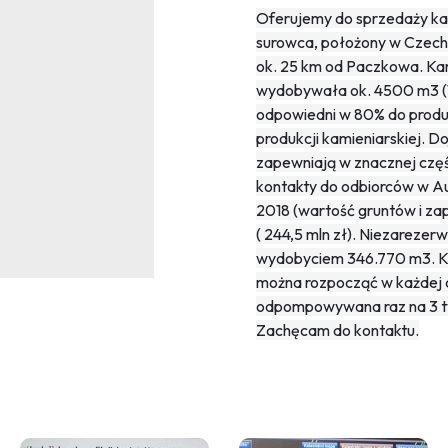
Oferujemy do sprzedaży kam
surowca, położony w Czecha
ok. 25 km od Paczkowa. Kami
wydobywała ok. 4500 m3 (12
odpowiedni w 80% do produk
produkcji kamieniarskiej. D
zapewniają w znacznej częś
kontakty do odbiorców w Au
2018 (wartość gruntów i z
( 244,5 mln zł). Niezarez
wydobyciem 346.770 m3. Ka
można rozpocząć w każdej 
odpompowywana raz na 3 tyg
Zachęcam do kontaktu.