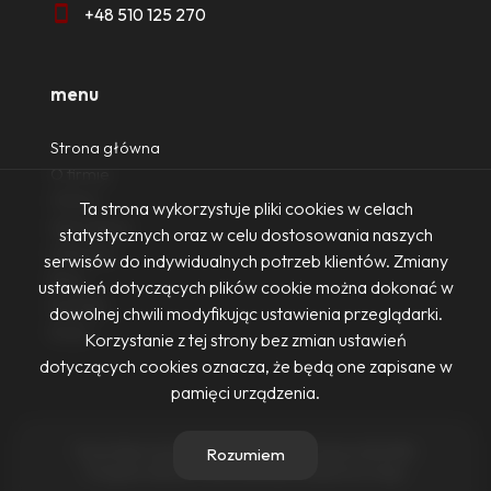
+48 510 125 270
menu
Strona główna
O firmie
Oferty
Ta strona wykorzystuje pliki cookies w celach
Zgłoszenia
statystycznych oraz w celu dostosowania naszych
Ulubione
serwisów do indywidualnych potrzeb klientów. Zmiany
Blog
ustawień dotyczących plików cookie można dokonać w
Kontakt
dowolnej chwili modyfikując ustawienia przeglądarki.
Rodo
Korzystanie z tej strony bez zmian ustawień
dotyczących cookies oznacza, że będą one zapisane w
pamięci urządzenia.
Firma Nieruchomości Ewa Żurowska-Dennis © 2026
Rozumiem
Program dla biur nieruchomości
Galactica Virgo