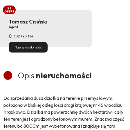
97
OFERT
Tomasz Cisiński
Agent
602 720 384
Napisz wiadomość
Opis
nieruchomości
Do sprzedania duża działka na terenie przemysłowym,
położona w bliskiej odległości drogi krajowej nr 45 w pobliżu
Krapkowic. Działka ma powierzchnię dwóch hektarów i cały
ten teren jest ogrodzony betonowym murem. Znaczna część
terenu bo 8000m jest wybetonowana i znajduje się tam