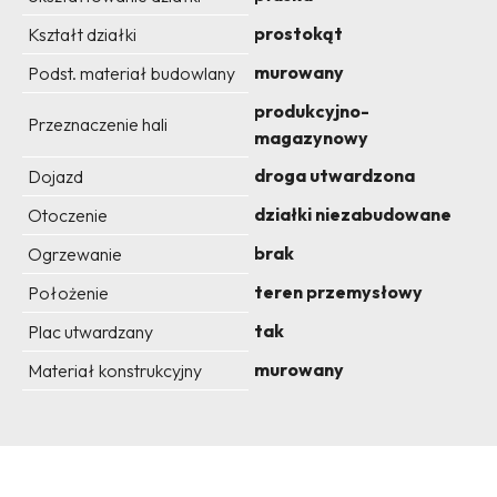
prostokąt
Kształt działki
murowany
Podst. materiał budowlany
produkcyjno-
Przeznaczenie hali
magazynowy
droga utwardzona
Dojazd
działki niezabudowane
Otoczenie
brak
Ogrzewanie
teren przemysłowy
Położenie
tak
Plac utwardzany
murowany
Materiał konstrukcyjny