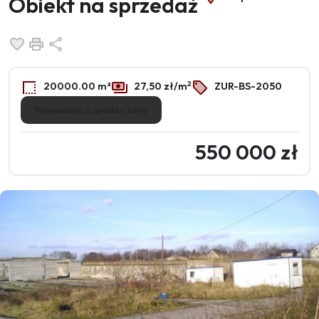
Obiekt na sprzedaż
Dodaj do ulubionych
Drukuj
Udostępnij
2
20000.00 m²
27,50 zł/m
ZUR-BS-2050
Powiadom o spadku ceny
550 000 zł