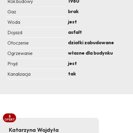
1980
Rok budowy
brak
Gaz
jest
Woda
asfalt
Dojazd
działki zabudowane
Otoczenie
własne dla budynku
Ogrzewanie
jest
Prąd
tak
Kanalizacja
8
OFERT
Katarzyna Wojdyła