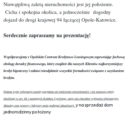
Niewątpliwą zaletą nieruchomości jest jej położenie.
Cicha i spokojna okolica, a jednocześnie dogodny
dojazd do drogi krajowej 94 łączącej Opole-Katowice.
Serdecznie zapraszamy na prezentację!
Współpracujemy z Opolskim Centrum Kredytowo-Leasingowym zapewniając fachową
obsługę doradcy finansowego, który znajdzie dla naszych Klientów najkorzystniejszy
kredyt hipoteczny i załatwi nieodpłatnie wszystkie formalności związane z uzyskaniem
kredytu
.
Podane wyżej informacje zostały pozyskane od właściciela nieruchomości i nie stanowią oferty
określonej w art. 66 i następnych Kodeksu Cywilnego, mają one charakter wyłącznie informacyjny.
y na sprzedaż dom
Aktualny stan prawny i faktyczny może podlegać aktualizacji.
jednorodzinny położony