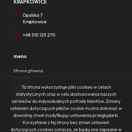
KRAPKOWICE
Opolska 7
Krapkowice
+48 510 125 270
menu
Strona główna
O firmie
Oferty
Ta strona wykorzystuje pliki cookies w celach
Zgłoszenia
statystycznych oraz w celu dostosowania naszych
Ulubione
serwisów do indywidualnych potrzeb klientów. Zmiany
Blog
ustawień dotyczących plików cookie można dokonać w
Kontakt
dowolnej chwili modyfikując ustawienia przeglądarki.
Rodo
Korzystanie z tej strony bez zmian ustawień
dotyczących cookies oznacza, że będą one zapisane w