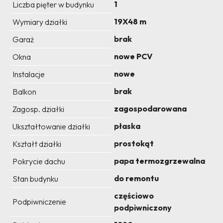
1
Liczba pięter w budynku
19X48 m
Wymiary działki
brak
Garaż
nowe PCV
Okna
nowe
Instalacje
brak
Balkon
zagospodarowana
Zagosp. działki
płaska
Ukształtowanie działki
prostokąt
Kształt działki
papa termozgrzewalna
Pokrycie dachu
do remontu
Stan budynku
częściowo
Podpiwniczenie
podpiwniczony