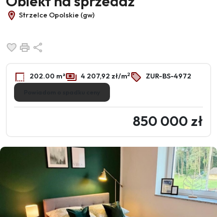
Obiekt na sprzedaż
Strzelce Opolskie (gw)
Dodaj do ulubionych
Drukuj
Udostępnij
2
202.00 m²
4 207,92 zł/m
ZUR-BS-4972
Powiadom o spadku ceny
850 000 zł