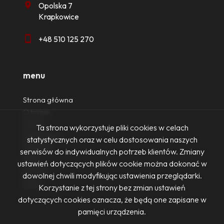
Opolska 7
Krapkowice
+48 510 125 270
menu
Strona główna
O firmie
Oferty
Ta strona wykorzystuje pliki cookies w celach
Zgłoszenia
statystycznych oraz w celu dostosowania naszych
Ulubione
serwisów do indywidualnych potrzeb klientów. Zmiany
Blog
ustawień dotyczących plików cookie można dokonać w
Kontakt
dowolnej chwili modyfikując ustawienia przeglądarki.
Rodo
Korzystanie z tej strony bez zmian ustawień
dotyczących cookies oznacza, że będą one zapisane w
pamięci urządzenia.