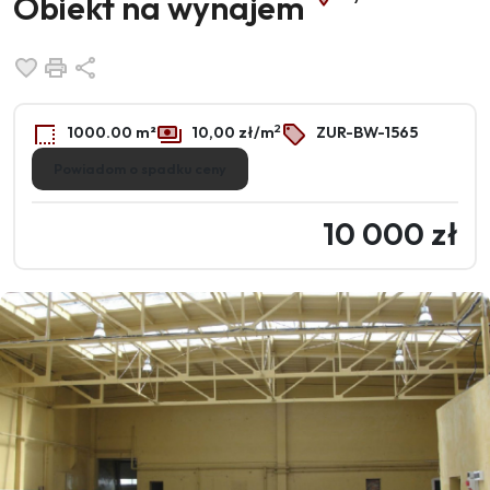
Obiekt na wynajem
Dodaj do ulubionych
Drukuj
Udostępnij
2
1000.00 m²
10,00 zł/m
ZUR-BW-1565
Powiadom o spadku ceny
10 000 zł