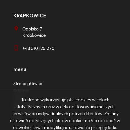
KRAPKOWICE
Opolska 7
Krapkowice
+48 510 125 270
menu
Strona główna
O firmie
Oferty
Ta strona wykorzystuje pliki cookies w celach
Zgłoszenia
statystycznych oraz w celu dostosowania naszych
Ulubione
serwisów do indywidualnych potrzeb klientów. Zmiany
Blog
ustawień dotyczących plików cookie można dokonać w
Kontakt
dowolnej chwili modyfikując ustawienia przeglądarki.