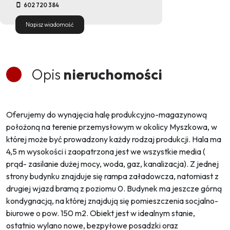
602 720 384
Napisz wiadomość
Opis
nieruchomości
Oferujemy do wynajęcia halę produkcyjno-magazynową
położoną na terenie przemysłowym w okolicy Myszkowa, w
której może być prowadzony każdy rodzaj produkcji. Hala ma
4,5 m wysokości i zaopatrzona jest we wszystkie media (
prąd- zasilanie dużej mocy, woda, gaz, kanalizacja). Z jednej
strony budynku znajduje się rampa załadowcza, natomiast z
drugiej wjazd bramą z poziomu 0. Budynek ma jeszcze górną
kondygnacją, na której znajdują się pomieszczenia socjalno-
biurowe o pow. 150 m2. Obiekt jest w idealnym stanie,
ostatnio wylano nowe, bezpyłowe posadzki oraz