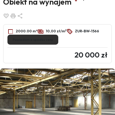
Obiekt na wynajem
Dodaj do ulubionych
Drukuj
Udostępnij
2
2000.00 m²
10,00 zł/m
ZUR-BW-1566
Powiadom o spadku ceny
20 000 zł