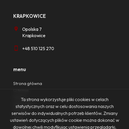
KRAPKOWICE
Opolska 7
Krapkowice
+48 510 125 270
menu
Strona główna
O firmie
Oferty
Ta strona wykorzystuje pliki cookies w celach
Zgłoszenia
statystycznych oraz w celu dostosowania naszych
Ulubione
serwisów do indywidualnych potrzeb klientów. Zmiany
Blog
ustawień dotyczących plików cookie można dokonać w
Kontakt
dowolnej chwili modyfikując ustawienia przeglądarki.