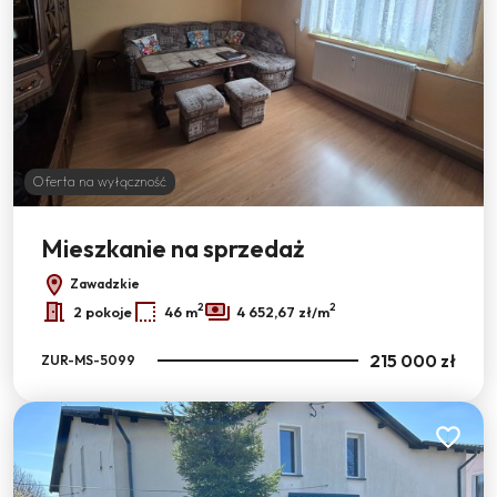
Oferta na wyłączność
Mieszkanie na sprzedaż
Zawadzkie
2
2
2 pokoje
46 m
4 652,67 zł/m
215 000 zł
ZUR-MS-5099
Dodaj do