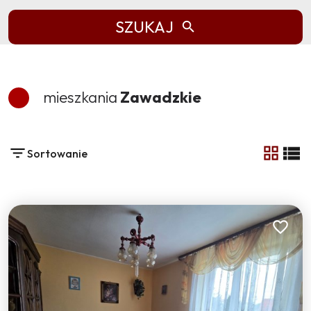
SZUKAJ
mieszkania
Zawadzkie
Sortowanie
tabela
list
Dodaj do