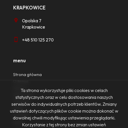
KRAPKOWICE
Opolska 7
Krapkowice
+48 510 125 270
menu
Strona główna
O firmie
Oferty
Ta strona wykorzystuje pliki cookies w celach
Zgłoszenia
statystycznych oraz w celu dostosowania naszych
Ulubione
serwisów do indywidualnych potrzeb klientów. Zmiany
Blog
ustawień dotyczących plików cookie można dokonać w
Kontakt
dowolnej chwili modyfikując ustawienia przeglądarki.
Rodo
Korzystanie z tej strony bez zmian ustawień