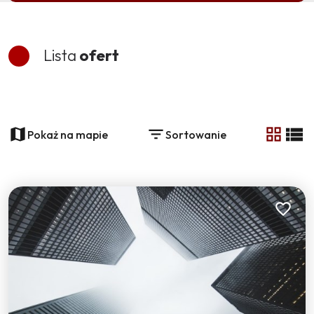
Lista
ofert
+
−
Pokaż na mapie
Sortowanie
tabela
list
Dodaj do