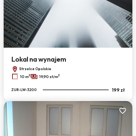
Leaflet
Lokal na wynajem
Strzelce Opolskie
2
2
10 m
19,90 zł/m
199 zł
ZUR-LW-3200
Dodaj do