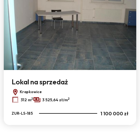
Lokal na sprzedaż
Krapkowice
2
2
312 m
3 525,64 zł/m
1 100 000 zł
ZUR-LS-185