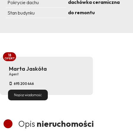
dachówka ceramiczna
Pokrycie dachu
do remontu
Stan budynku
18
OFERT
Marta Jaskóła
Agent
695 200 446
Napisz wiadomość
Opis
nieruchomości