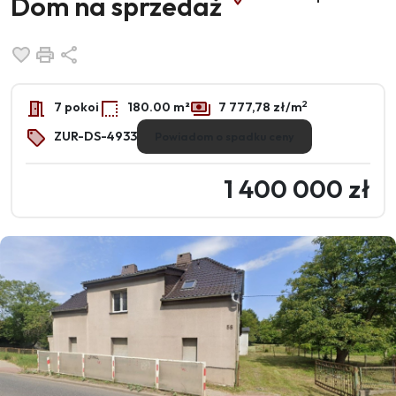
Dom na sprzedaż
Dodaj do ulubionych
Drukuj
Udostępnij
2
7 pokoi
180.00 m²
7 777,78 zł/m
ZUR-DS-4933
Powiadom o spadku ceny
1 400 000 zł