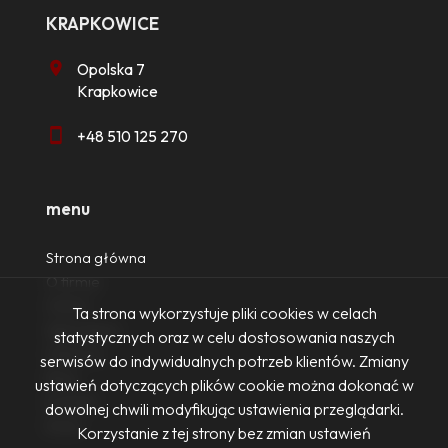
KRAPKOWICE
Opolska 7
Krapkowice
+48 510 125 270
menu
Strona główna
O firmie
Oferty
Ta strona wykorzystuje pliki cookies w celach
Zgłoszenia
statystycznych oraz w celu dostosowania naszych
Ulubione
serwisów do indywidualnych potrzeb klientów. Zmiany
Blog
ustawień dotyczących plików cookie można dokonać w
Kontakt
dowolnej chwili modyfikując ustawienia przeglądarki.
Rodo
Korzystanie z tej strony bez zmian ustawień