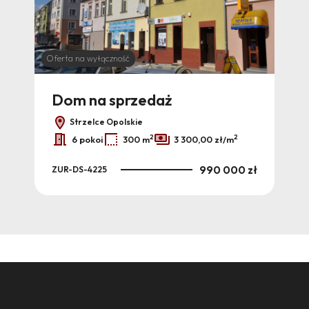
Oferta na wyłączność
Dom na sprzedaż
Do
Strzelce Opolskie
2
2
6 pokoi
300 m
3 300,00 zł/m
 zł
990 000 zł
ZUR-DS-4225
ZUR