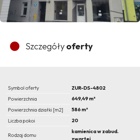
Szczegóły
oferty
Symbol oferty
ZUR-DS-4802
649,49 m²
Powierzchnia
586 m²
Powierzchnia działki [m2]
20
Liczba pokoi
kamienica w zabud.
Rodzaj domu
zwartej