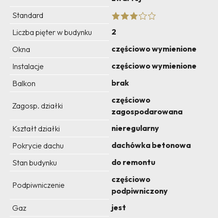
Standard
2
Liczba pięter w budynku
częściowo wymienione
Okna
częściowo wymienione
Instalacje
brak
Balkon
częściowo
Zagosp. działki
zagospodarowana
nieregularny
Kształt działki
dachówka betonowa
Pokrycie dachu
do remontu
Stan budynku
częściowo
Podpiwniczenie
podpiwniczony
jest
Gaz