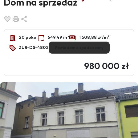
Dom na sprzedaż
Dodaj do ulubionych
Drukuj
Udostępnij
2
20 pokoi
649.49 m²
1 508,88 zł/m
ZUR-DS-4802
Powiadom o spadku ceny
980 000 zł