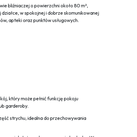
e bliźniaczej o powierzchni około 80 m²,
j działce, w spokojnej i dobrze skomunikowanej
pów, apteki oraz punktów usługowych.
kój, który może pełnić funkcję pokoju
lub garderoby.
ęść strychu, idealna do przechowywania