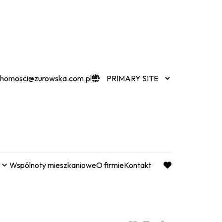
chomosci@zurowska.com.pl
Wspólnoty mieszkaniowe
O firmie
Kontakt
favorite