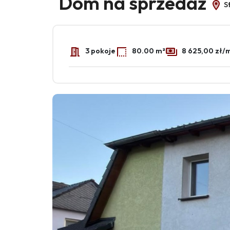
Dom na sprzedaż
St
3 pokoje
80.00 m²
8 625,00 zł/