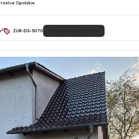
rzelce Opolskie
2
m
ZUR-DS-5070
Powiadom o spadku ceny