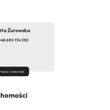
ita Żurowska
+48 690 174 330
Napisz wiadomość
chomości