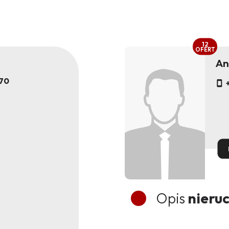
12
OFERT
An
70
Opis
nieru