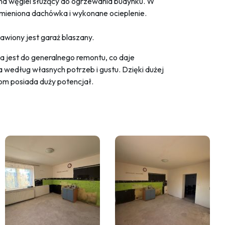
c na węgiel służący do ogrzewania budynku. W
ymieniona dachówka i wykonane ocieplenie.
wiony jest garaż blaszany.
 jest do generalnego remontu, co daje
 według własnych potrzeb i gustu. Dzięki dużej
 dom posiada duży potencjał.