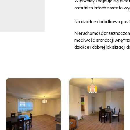
W piwnicy znajduje się pie
ostatnich latach została w
Na działce dodatkowo posta
Nieruchomość przeznaczona
możliwość aranżacji wnętrza
działce i dobrej lokalizacji