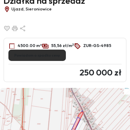
Działka na sprzedaż
Ujazd, Sieroniowice
Dodaj do ulubionych
Drukuj
Udostępnij
2
4500.00 m²
55,56 zł/m
ZUR-GS-4985
Powiadom o spadku ceny
250 000 zł