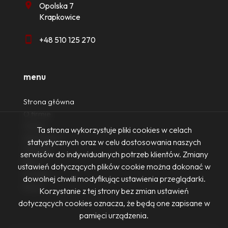
Opolska 7
Krapkowice
+48 510 125 270
menu
Strona główna
O firmie
Oferty
Ta strona wykorzystuje pliki cookies w celach
Zgłoszenia
statystycznych oraz w celu dostosowania naszych
Ulubione
serwisów do indywidualnych potrzeb klientów. Zmiany
Blog
ustawień dotyczących plików cookie można dokonać w
Kontakt
dowolnej chwili modyfikując ustawienia przeglądarki.
Rodo
Korzystanie z tej strony bez zmian ustawień
dotyczących cookies oznacza, że będą one zapisane w
pamięci urządzenia.