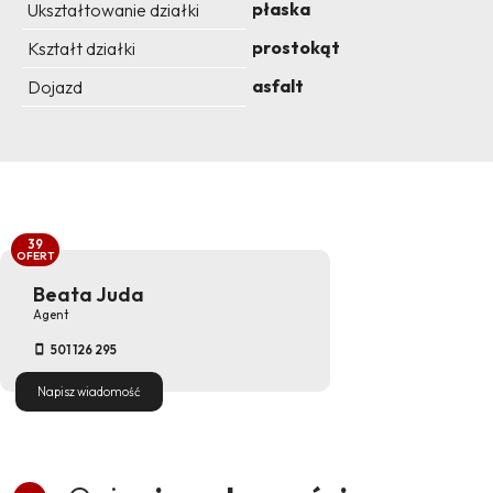
płaska
Ukształtowanie działki
prostokąt
Kształt działki
asfalt
Dojazd
39
OFERT
Beata Juda
Agent
501 126 295
Napisz wiadomość