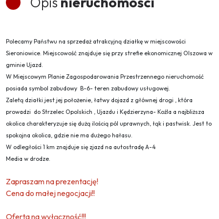
Opis
nieruchomości
Polecamy Państwu na sprzedaż atrakcyjną działkę w miejscowości
Sieroniowice. Miejscowość znajduje się przy strefie ekonomicznej Olszowa w
gminie Ujazd.
W Miejscowym Planie Zagospodarowania Przestrzennego nieruchomość
posiada symbol zabudowy B-6- teren zabudowy usługowej.
Zaletą działki jest jej położenie, łatwy dojazd z głównej drogi , która
prowadzi do Strzelec Opolskich , Ujazdu i Kędzierzyna- Koźla a najbliższa
okolica charakteryzuje się dużą ilością pól uprawnych, łąk i pastwisk. Jest to
spokojna okolica, gdzie nie ma dużego hałasu.
W odległości 1 km znajduje się zjazd na autostradę A-4
Media w drodze.
Zapraszam na prezentację!
Cena do małej negocjacji!!
Oferta na wyłączność!!!