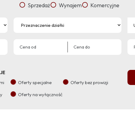
Sprzedaż
Wynajem
Komercyjne
JE
ami
Oferty specjalne
Oferty bez prowizji
ry
Oferty na wyłączność