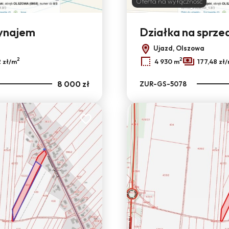
Oferta na wyłączność
wynajem
Działka na sprze
Ujazd, Olszowa
2
2
2 zł/m
4 930 m
177,48 zł
8 000 zł
ZUR-GS-5078
Dodaj do ulubionych