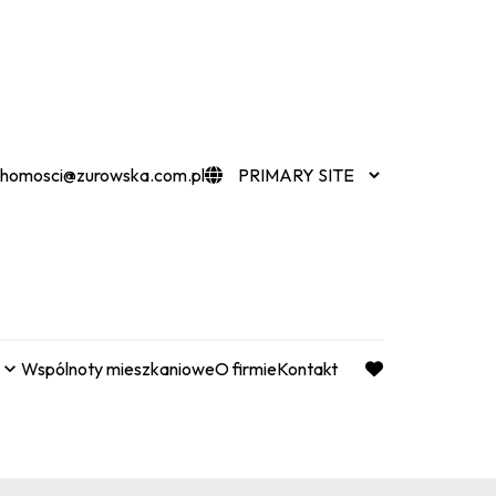
chomosci@zurowska.com.pl
Wspólnoty mieszkaniowe
O firmie
Kontakt
favorite