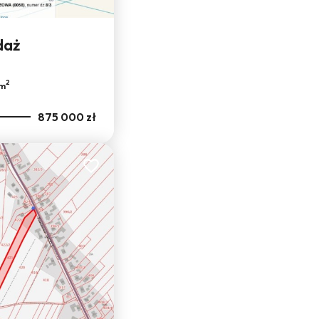
daż
Leaflet
|
© OpenMapTiles
© OpenStreetMap contributors
2
/m
875 000 zł
Dodaj do ulubionych