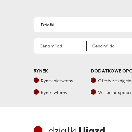
RYNEK
DODATKOWE OPC
Rynek pierwotny
Oferty ze zdjęci
Rynek wtorny
Wirtualne space
działki
Ujazd