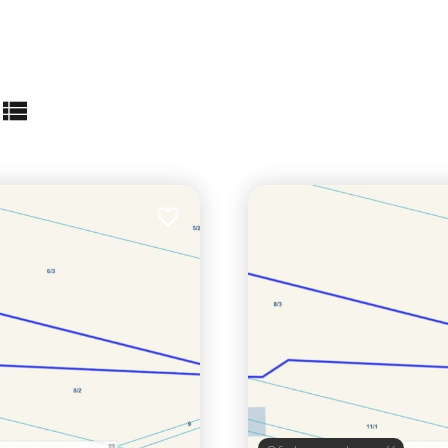
abela
lista
Dodaj do ulubionych