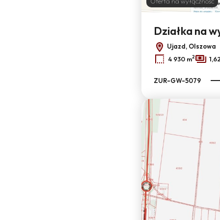
Oferta na wyłączność
Działka na 
Ujazd, Olszowa
2
4 930 m
1,6
ZUR-GW-5079