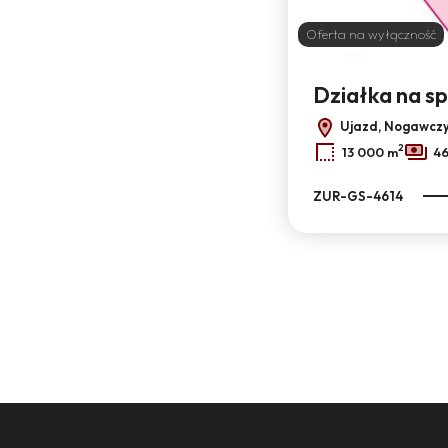
Oferta na wyłączność
Działka na s
Ujazd, Nogawcz
2
13 000 m
46
ZUR-GS-4614