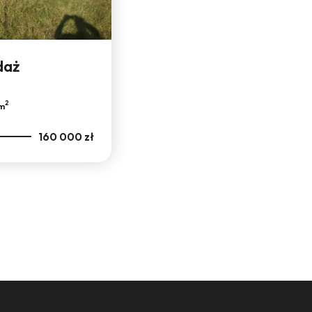
daż
2
/m
160 000 zł