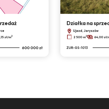
przedaż
Działka na sprze
yce
Ujazd, Jaryszów
2
2
,15 zł/m
2 500 m
64,00 zł
600 000 zł
ZUR-GS-1013