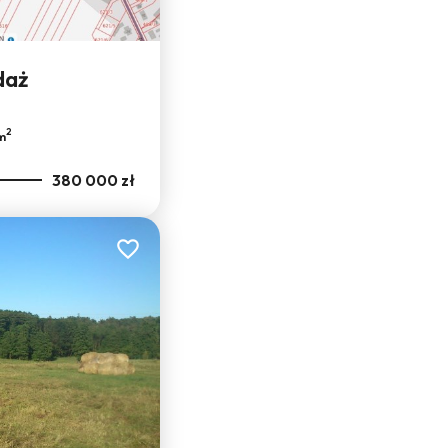
daż
2
m
380 000 zł
Dodaj do ulubionych