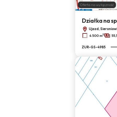
Oferta na wyłączność
Działka na s
Ujazd, Sieroniow
2
4 500 m
55,
ZUR-GS-4985