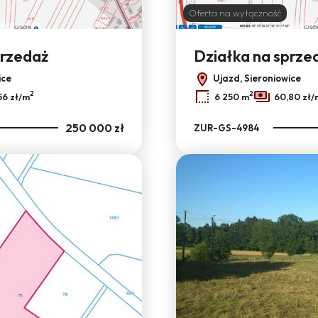
Oferta na wyłączność
przedaż
Działka na sprze
ice
Ujazd, Sieroniowice
2
2
56 zł/m
6 250 m
60,80 zł/
250 000 zł
ZUR-GS-4984
Dodaj do ulubionych