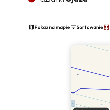
+
Pokaż na mapie
Sortowanie
−
t