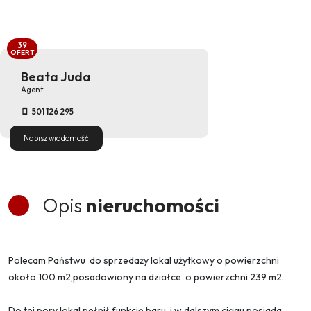
39
OFERT
Beata Juda
Agent
501 126 295
Napisz wiadomość
Opis
nieruchomości
Polecam Państwu do sprzedaży lokal użytkowy o powierzchni
około 100 m2,posadowiony na działce o powierzchni 239 m2.
Do tej pory lokal pełnił funkcję baru, i w dalszym ciągu posiada