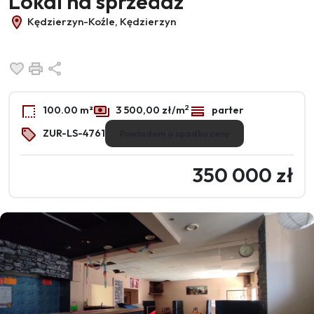
Lokal na sprzedaż
Kędzierzyn-Koźle, Kędzierzyn
Dodaj do ulubionych
Drukuj
Udostępnij
2
100.00 m²
3 500,00 zł/m
parter
ZUR-LS-4761
Powiadom o spadku ceny
350 000 zł