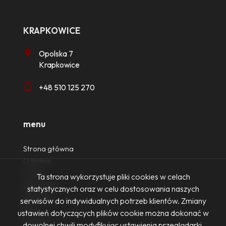
KRAPKOWICE
Opolska 7
Krapkowice
+48 510 125 270
menu
Strona główna
O firmie
Oferty
Ta strona wykorzystuje pliki cookies w celach
Zgłoszenia
statystycznych oraz w celu dostosowania naszych
Ulubione
serwisów do indywidualnych potrzeb klientów. Zmiany
Blog
ustawień dotyczących plików cookie można dokonać w
Kontakt
dowolnej chwili modyfikując ustawienia przeglądarki.