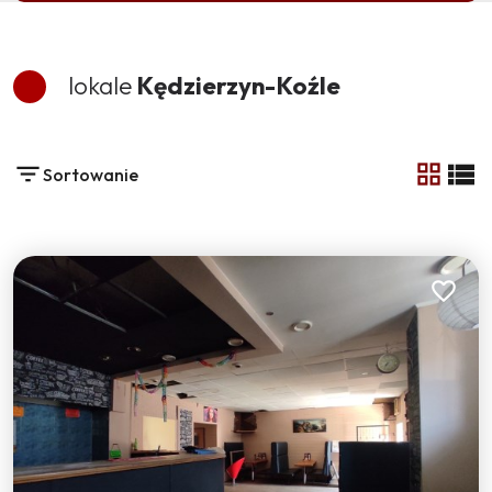
lokale
Kędzierzyn-Koźle
Sortowanie
tabela
list
Dodaj do