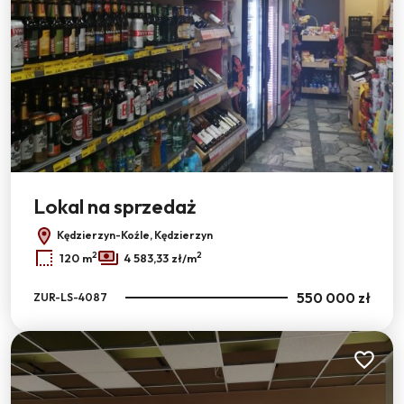
Lokal na sprzedaż
Kędzierzyn-Koźle, Kędzierzyn
2
2
120 m
4 583,33 zł/m
550 000 zł
ZUR-LS-4087
Dodaj do