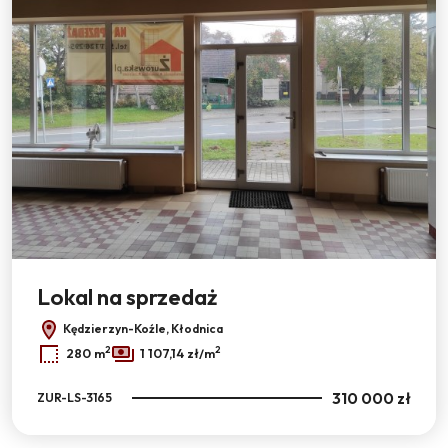
Lokal na sprzedaż
Kędzierzyn-Koźle, Kłodnica
2
2
280 m
1 107,14 zł/m
310 000 zł
ZUR-LS-3165