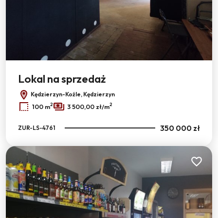
Lokal na sprzedaż
Kędzierzyn-Koźle, Kędzierzyn
2
2
100 m
3 500,00 zł/m
350 000 zł
ZUR-LS-4761
Dodaj do