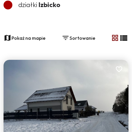
działki
Izbicko
+
−
Pokaż na mapie
Sortowanie
tabela
list
Dodaj do