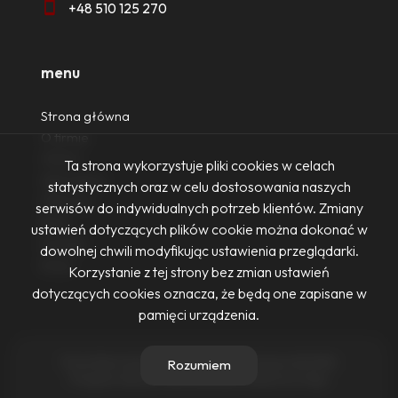
+48 510 125 270
menu
Strona główna
O firmie
Oferty
Ta strona wykorzystuje pliki cookies w celach
Zgłoszenia
statystycznych oraz w celu dostosowania naszych
Ulubione
serwisów do indywidualnych potrzeb klientów. Zmiany
Blog
ustawień dotyczących plików cookie można dokonać w
Kontakt
dowolnej chwili modyfikując ustawienia przeglądarki.
Rodo
Korzystanie z tej strony bez zmian ustawień
dotyczących cookies oznacza, że będą one zapisane w
pamięci urządzenia.
Firma Nieruchomości Ewa Żurowska-Dennis © 2026
Rozumiem
Program dla biur nieruchomości
Galactica Virgo