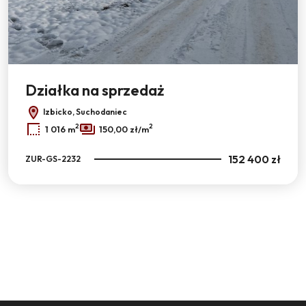
Leaflet
|
© OpenMapTiles
© OpenStreetMap contributors
Działka na sprzedaż
Izbicko, Suchodaniec
2
2
1 016 m
150,00 zł/m
152 400 zł
ZUR-GS-2232