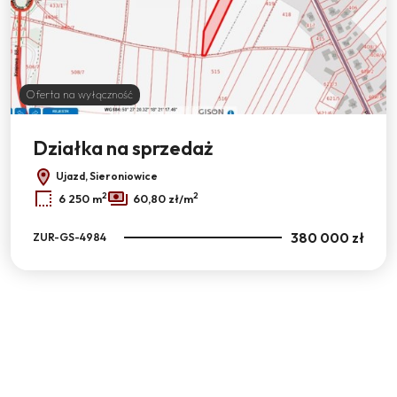
Oferta na wyłączność
Działka na sprzedaż
Ujazd, Sieroniowice
2
2
6 250 m
60,80 zł/m
380 000 zł
ZUR-GS-4984