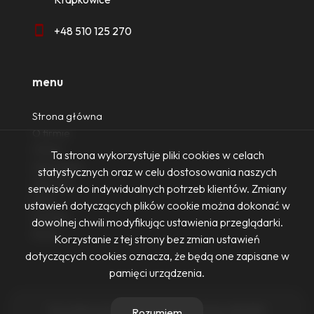
+48 510 125 270
menu
Strona główna
O firmie
Oferty
Ta strona wykorzystuje pliki cookies w celach
Zgłoszenia
statystycznych oraz w celu dostosowania naszych
Ulubione
serwisów do indywidualnych potrzeb klientów. Zmiany
Blog
ustawień dotyczących plików cookie można dokonać w
Kontakt
dowolnej chwili modyfikując ustawienia przeglądarki.
Rodo
Korzystanie z tej strony bez zmian ustawień
dotyczących cookies oznacza, że będą one zapisane w
pamięci urządzenia.
Firma Nieruchomości Ewa Żurowska-Dennis © 2026
Rozumiem