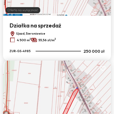
Oferta na wyłączność
Działka na sprzedaż
Ujazd, Sieroniowice
2
2
4 500 m
55,56 zł/m
250 000 zł
ZUR-GS-4985
Dodaj do